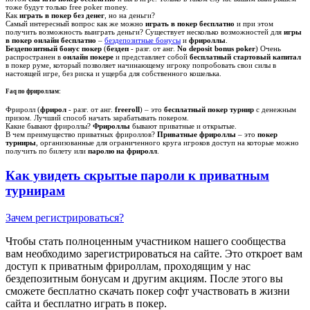
тоже будут только free poker money.
Как
играть в покер без денег
, но на деньги?
Самый интересный вопрос как же можно
играть в покер бесплатно
и при этом
получить возможность выиграть деньги? Существует несколько возможностей для
игры
в покер онлайн бесплатно
–
бездепозитные бонусы
и
фрироллы
.
Бездепозитный бонус покер
(
бездеп
- разг. от анг.
No deposit bonus poker
) Очень
распространен в
онлайн покере
и представляет собой
бесплатный стартовый капитал
в покер руме, который позволяет начинающему игроку попробовать свои силы в
настоящей игре, без риска и ущерба для собственного кошелька.
Faq по фрироллам:
Фриролл (
фрирол
- разг. от анг.
freeroll
) – это
бесплатный покер турнир
с денежным
призом. Лучший способ начать зарабатывать покером.
Какие бывают фрироллы?
Фрироллы
бывают приватные и открытые.
В чем преимущество приватных фрироллов?
Приватные фрироллы
– это
покер
турниры
, организованные для ограниченного круга игроков доступ на которые можно
получить по билету или
паролю на фриролл
.
Как увидеть скрытые пароли к приватным
турнирам
Зачем регистрироваться?
Чтобы стать полноценным участником нашего сообщества
вам необходимо зарегистрироваться на сайте. Это откроет вам
доступ к приватным фрироллам, проходящим у нас
бездепозитным бонусам и другим акциям. После этого вы
сможете бесплатно скачать покер софт участвовать в жизни
сайта и бесплатно играть в покер.