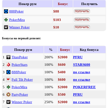
Покер рум
Бонус
Получить
888Poker
$88
PokerMira
$103
Winner Poker
$10
Бонусы на первый депозит:
Покер рум
%
Бонус
Код бонуса
1
TitanPoker
200%
$2000
PFRU
2
PokerStars
100%
$600
STARS600
3
888Poker
100%
$400
по ссылке
4
Full Tilt Poker
100%
$600
по ссылке
5
PokerMira
100%
$2000
POKERFREE
6
PartyPoker
100%
$500
PFRU
7
Winner Poker
250%
$2000
по ссылке