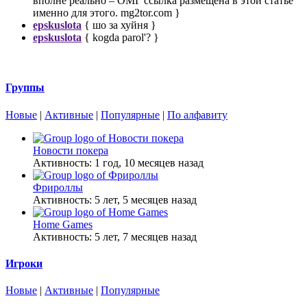
вполне реально – ОМГ ссылка размещена в этой статье
именно для этого. mg2tor.com }
epskuslota
{ шо за хуйня }
epskuslota
{ kogda parol'? }
Группы
Новые
|
Активные
|
Популярные
|
По алфавиту
Новости покера
Активность: 1 год, 10 месяцев назад
Фрироллы
Активность: 5 лет, 5 месяцев назад
Home Games
Активность: 5 лет, 7 месяцев назад
Игроки
Новые
|
Активные
|
Популярные