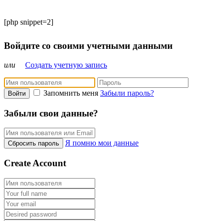
[php snippet=2]
Войдите со своими учетными данными
или
Создать учетную запись
Запомнить меня
Забыли пароль?
Войти
Забыли свои данные?
Я помню мои данные
Сбросить пароль
Create Account