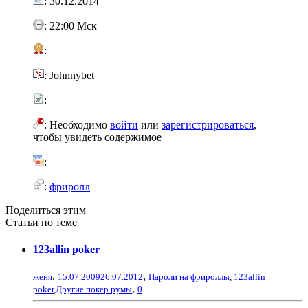
: 30.12.2014
: 22:00 Мск
:
: Johnnybet
:
: Необходимо
войти
или
зарегистрироваться
,
чтобы увидеть содержимое
:
:
фриролл
Поделиться этим
Cтатьи по теме
123allin poker
,
,
женя
15.07.2009
26.07.2012
Пароли на фрироллы
,
123allin
,
poker
,
Другие покер румы
0