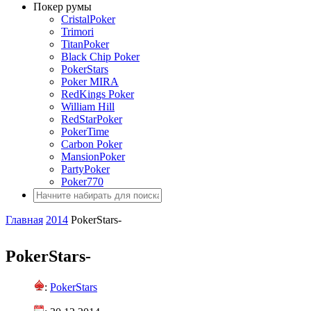
Покер румы
CristalPoker
Trimori
TitanPoker
Black Chip Poker
PokerStars
Poker MIRA
RedKings Poker
William Hill
RedStarPoker
PokerTime
Carbon Poker
MansionPoker
PartyPoker
Poker770
Главная
2014
PokerStars-
PokerStars-
:
PokerStars