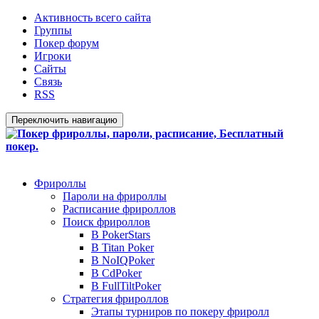
Активность всего сайта
Группы
Покер форум
Игроки
Сайты
Связь
RSS
Переключить навигацию
Фрироллы
Пароли на фрироллы
Расписание фрироллов
Поиск фрироллов
В PokerStars
В Titan Poker
В NoIQPoker
В CdPoker
В FullTiltPoker
Стратегия фрироллов
Этапы турниров по покеру фриролл