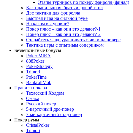
Этапы турниров по покеру фриролл (финал)
Как правильно выбрать игровой стол
Две тактики для фриролла
Быстрая игра на сильной руке
На каком вы уровне?
Покер плюс – как они это делают?-1
Покер плюс – как они это делают?-2
Старайтесь чаще уравнивать ставки на ривере
Тактика игры с опытным соперником
Бездепозитные бонусы
Poker MIRA
888Poker
PokerStrategy
Trimori
PokerTime
BankrollMob
Правила покера
Техасский Холдем
Омаха
Русский покер
5-карточный дро-покер
7-ми карточный стад покер
Покер румы
CristalPoker
Trimori