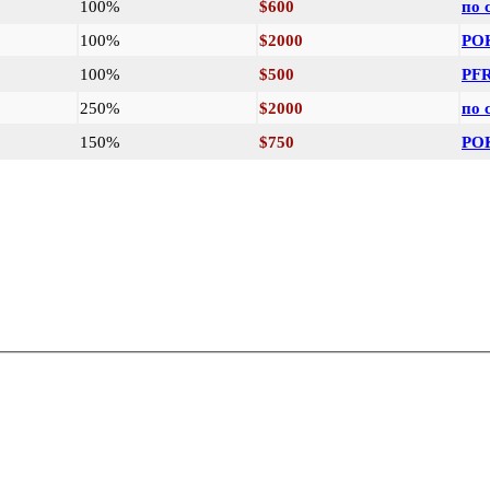
100%
$600
по 
100%
$2000
PO
100%
$500
PF
250%
$2000
по 
150%
$750
PO