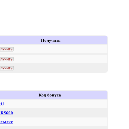
Получить
Код бонуса
RU
ARS600
ссылке