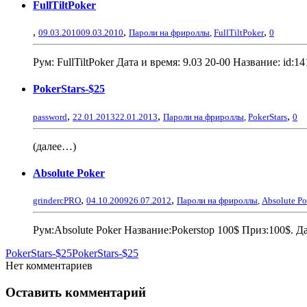
FullTiltPoker
,
,
,
09.03.2010
09.03.2010
Пароли на фрироллы
,
FullTiltPoker
0
Рум: FullTiltPoker Дата и время: 9.03 20-00 Название: id:
PokerStars-$25
,
,
,
password
22.01.2013
22.01.2013
Пароли на фрироллы
,
PokerStars
0
(далее…)
Absolute Poker
,
,
grindercPRO
04.10.2009
26.07.2012
Пароли на фрироллы
,
Absolute Po
Рум:Absolute Poker Название:Pokerstop 100$ Приз:100$. Д
PokerStars-$25
PokerStars-$25
Нет комментариев
Оставить комментарий