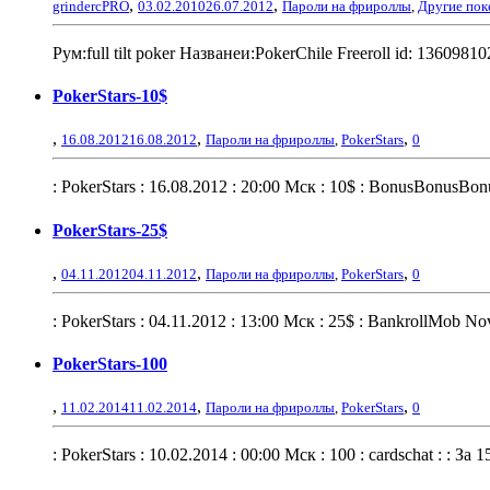
,
,
grindercPRO
03.02.2010
26.07.2012
Пароли на фрироллы
,
Другие пок
Рум:full tilt poker Названеи:PokerChile Freeroll id: 13609
PokerStars-10$
,
,
,
16.08.2012
16.08.2012
Пароли на фрироллы
,
PokerStars
0
: PokerStars : 16.08.2012 : 20:00 Мск : 10$ : BonusBonusBo
PokerStars-25$
,
,
,
04.11.2012
04.11.2012
Пароли на фрироллы
,
PokerStars
0
: PokerStars : 04.11.2012 : 13:00 Мск : 25$ : BankrollMob N
PokerStars-100
,
,
,
11.02.2014
11.02.2014
Пароли на фрироллы
,
PokerStars
0
: PokerStars : 10.02.2014 : 00:00 Мск : 100 : cardschat : : За