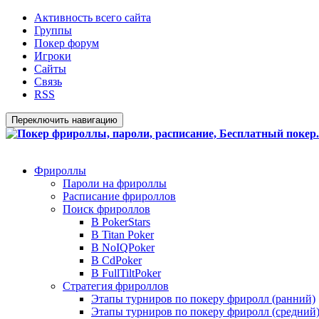
Активность всего сайта
Группы
Покер форум
Игроки
Сайты
Связь
RSS
Переключить навигацию
Фрироллы
Пароли на фрироллы
Расписание фрироллов
Поиск фрироллов
В PokerStars
В Titan Poker
В NoIQPoker
В CdPoker
В FullTiltPoker
Стратегия фрироллов
Этапы турниров по покеру фриролл (ранний)
Этапы турниров по покеру фриролл (средний