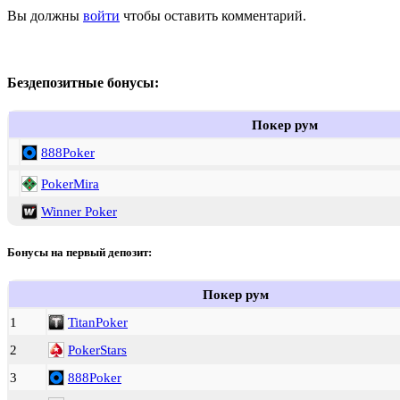
Вы должны
войти
чтобы оставить комментарий.
Бездепозитные бонусы:
Покер рум
888Poker
PokerMira
Winner Poker
Бонусы на первый депозит:
Покер рум
1
TitanPoker
2
PokerStars
3
888Poker