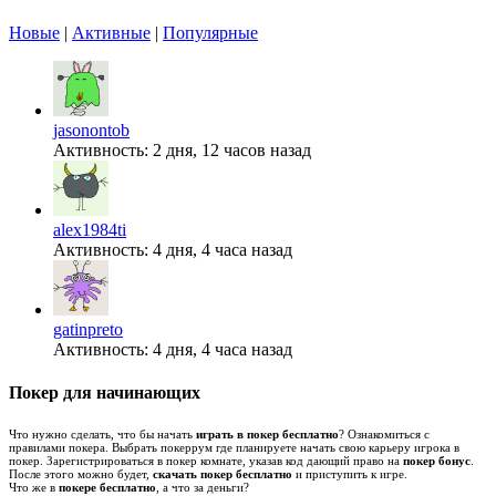
Новые
|
Активные
|
Популярные
jasonontob
Активность: 2 дня, 12 часов назад
alex1984ti
Активность: 4 дня, 4 часа назад
gatinpreto
Активность: 4 дня, 4 часа назад
Покер для начинающих
Что нужно сделать, что бы начать
играть в покер бесплатно
? Ознакомиться с
правилами покера. Выбрать покеррум где планируете начать свою карьеру игрока в
покер. Зарегистрироваться в покер комнате, указав код дающий право на
покер бонус
.
После этого можно будет,
скачать покер бесплатно
и приступить к игре.
Что же в
покере бесплатно
, а что за деньги?