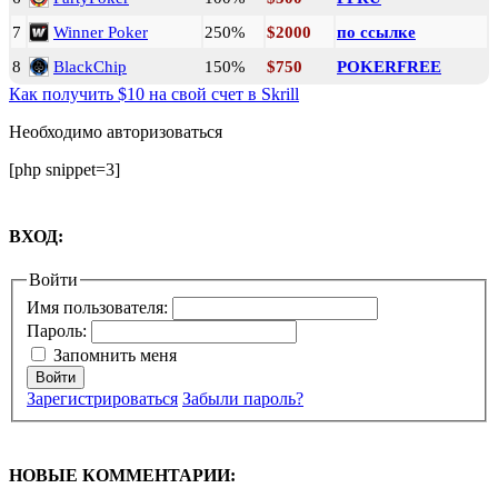
7
Winner Poker
250%
$2000
по ссылке
8
BlackChip
150%
$750
POKERFREE
Как получить $10 на свой счет в Skrill
Необходимо авторизоваться
[php snippet=3]
ВХОД:
Войти
Имя пользователя:
Пароль:
Запомнить меня
Войти
Зарегистрироваться
Забыли пароль?
НОВЫЕ КОММЕНТАРИИ: