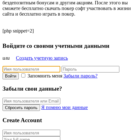
бездепозитным бонусам и другим акциям. После этого вы
сможете бесплатно скачать покер софт участвовать в жизни
сайта и бесплатно играть в покер.
[php snippet=2]
Войдите со своими учетными данными
или
Создать учетную запись
Запомнить меня
Забыли пароль?
Войти
Забыли свои данные?
Я помню мои данные
Сбросить пароль
Create Account