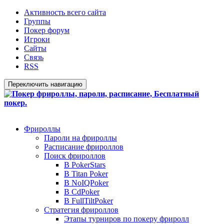
Активность всего сайта
Группы
Покер форум
Игроки
Сайты
Связь
RSS
Переключить навигацию
Фрироллы
Пароли на фрироллы
Расписание фрироллов
Поиск фрироллов
В PokerStars
В Titan Poker
В NoIQPoker
В CdPoker
В FullTiltPoker
Стратегия фрироллов
Этапы турниров по покеру фриролл