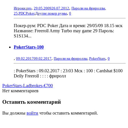
,
,
Игроки.pro
29.05.2009
26.07.2012
Пароли на фрироллы
,
,
25
,
PDCPoker
,
Другие покер румы
0
Покер-рум: PDC Poker Дата и время: 29/05/09 18.15 мск
Название: Freeroll Army Turbo may game 29 Пароль:
S1S134...
PokerStars-100
,
,
,
09.02.2017
09.02.2017
Пароли на фрироллы
,
PokerStars
0
: PokerStars : 09.02.2017 : 23:03 Мск : 100 : Cardshat $100
Deily Freeroll : : : : фриролл
PokerStars-
Ladbrokes-€700
Нет комментариев
Оставить комментарий
Вы должны
войти
чтобы оставить комментарий.