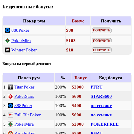
Бездепозитные бонусы:
Покер рум
Бонус
Получить
888Poker
$88
PokerMira
$103
Winner Poker
$10
Бонусы на первый депозит:
Покер рум
%
Бонус
Код бонуса
1
TitanPoker
200%
$2000
PFRU
2
PokerStars
100%
$600
STARS600
3
888Poker
100%
$400
по ссылке
4
Full Tilt Poker
100%
$600
по ссылке
5
PokerMira
100%
$2000
POKERFREE
6
PartyPoker
100%
$500
PFRU