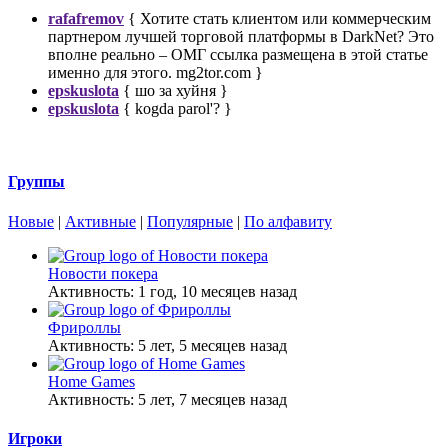
rafafremov
{ Хотите стать клиентом или коммерческим
партнером лучшей торговой платформы в DarkNet? Это
вполне реально – ОМГ ссылка размещена в этой статье
именно для этого. mg2tor.com }
epskuslota
{ шо за хуйня }
epskuslota
{ kogda parol'? }
Группы
Новые
|
Активные
|
Популярные
|
По алфавиту
Новости покера
Активность: 1 год, 10 месяцев назад
Фрироллы
Активность: 5 лет, 5 месяцев назад
Home Games
Активность: 5 лет, 7 месяцев назад
Игроки