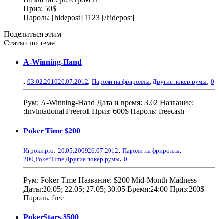
Приз: 50$
Пароль: [hidepost] 1123 [/hidepost]
Поделиться этим
Cтатьи по теме
A-Winning-Hand
,
,
,
03.02.2010
26.07.2012
Пароли на фрироллы
,
Другие покер румы
0
Рум: A-Winning-Hand Дата и время: 3.02 Название:
:Invintational Freeroll Приз: 600$ Пароль: freecash
Poker Time $200
,
,
Игроки.pro
20.05.2009
26.07.2012
Пароли на фрироллы
,
,
200
,
PokerTime
,
Другие покер румы
0
Рум: Poker Time Название: $200 Mid-Month Madness
Даты:20.05; 22.05; 27.05; 30.05 Время:24:00 Приз:200$
Пароль: free
PokerStars-$500