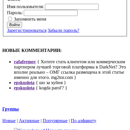
Имя пользователя:
Пароль:
Запомнить меня
Войти
Зарегистрироваться
Забыли пароль?
НОВЫЕ КОММЕНТАРИИ:
rafafremov
{ Хотите стать клиентом или коммерческим
партнером лучшей торговой платформы в DarkNet? Это
вполне реально – ОМГ ссылка размещена в этой статье
именно для этого. mg2tor.com }
epskuslota
{ шо за хуйня }
epskuslota
{ kogda parol'? }
Группы
Новые
|
Активные
|
Популярные
|
По алфавиту