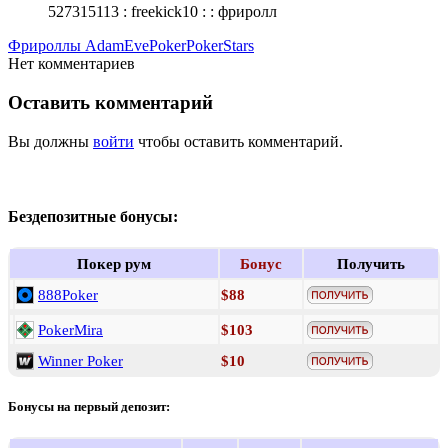
527315113 : freekick10 : : фриролл
Фрироллы AdamEvePoker
PokerStars
Нет комментариев
Оставить комментарий
Вы должны
войти
чтобы оставить комментарий.
Бездепозитные бонусы:
Покер рум
Бонус
Получить
888Poker
$88
PokerMira
$103
Winner Poker
$10
Бонусы на первый депозит: