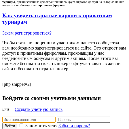
турниры
, организованные для ограниченного круга игроков доступ на которые можно
получить по билету или
паролю на фриролл
.
Как увидеть скрытые пароли к приватным
турнирам
Зачем регистрироваться?
Чтобы стать полноценным участником нашего сообщества
вам необходимо зарегистрироваться на сайте. Это откроет вам
доступ к приватным фрироллам, проходящим у нас
бездепозитным бонусам и другим акциям. После этого вы
сможете бесплатно скачать покер софт участвовать в жизни
сайта и бесплатно играть в покер.
[php snippet=2]
Войдите со своими учетными данными
или
Создать учетную запись
Запомнить меня
Забыли пароль?
Войти