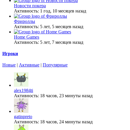
Новости покера
Активность: 1 год, 10 месяцев назад
Фрироллы
Активность: 5 лет, 5 месяцев назад
Home Games
Активность: 5 лет, 7 месяцев назад
Игроки
Новые
|
Активные
|
Популярные
alex1984ti
Активность: 18 часов, 23 минуты назад
gatinpreto
Активность: 18 часов, 24 минуты назад