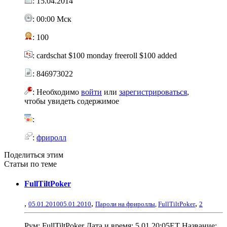
: 15.04.2014
: 00:00 Мск
: 100
: cardschat $100 monday freeroll $100 added
: 846973022
: Необходимо
войти
или
зарегистрироваться
,
чтобы увидеть содержимое
:
:
фриролл
Поделиться этим
Cтатьи по теме
FullTiltPoker
,
,
,
05.01.2010
05.01.2010
Пароли на фрироллы
,
FullTiltPoker
2
Рум: FullTiltPoker Дата и время: 5.01 20:05ET Название: