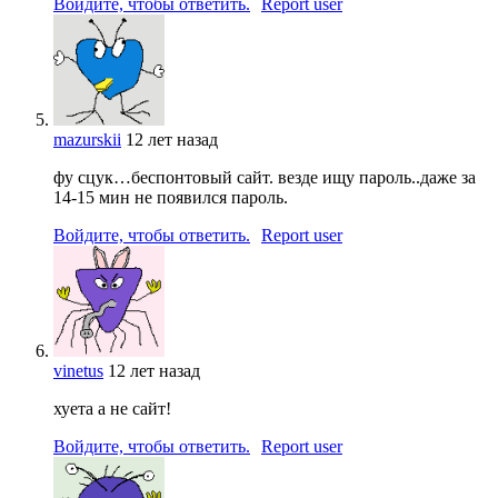
Войдите, чтобы ответить.
Report user
mazurskii
12 лет назад
фу сцук…беспонтовый сайт. везде ищу пароль..даже за
14-15 мин не появился пароль.
Войдите, чтобы ответить.
Report user
vinetus
12 лет назад
хуета а не сайт!
Войдите, чтобы ответить.
Report user