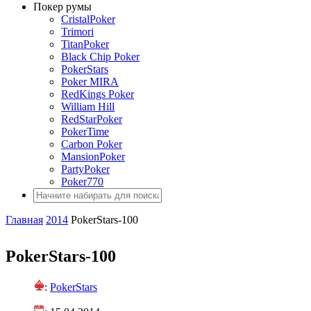
Покер румы
CristalPoker
Trimori
TitanPoker
Black Chip Poker
PokerStars
Poker MIRA
RedKings Poker
William Hill
RedStarPoker
PokerTime
Carbon Poker
MansionPoker
PartyPoker
Poker770
Главная
2014
PokerStars-100
PokerStars-100
:
PokerStars