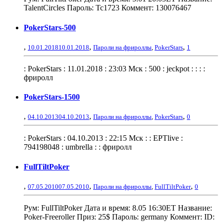
TalentCircles Пароль: Tc1723 Коммент: 130076467
PokerStars-500
,
,
,
10.01.2018
10.01.2018
Пароли на фрироллы
,
PokerStars
1
: PokerStars : 11.01.2018 : 23:03 Мск : 500 : jeckpot : : : :
фриролл
PokerStars-1500
,
,
,
04.10.2013
04.10.2013
Пароли на фрироллы
,
PokerStars
0
: PokerStars : 04.10.2013 : 22:15 Мск : : EPTlive :
794198048 : umbrella : : фриролл
FullTiltPoker
,
,
,
07.05.2010
07.05.2010
Пароли на фрироллы
,
FullTiltPoker
0
Рум: FullTiltPoker Дата и время: 8.05 16:30ET Название:
Poker-Freeroller Приз: 25$ Пароль: germany Коммент: ID: