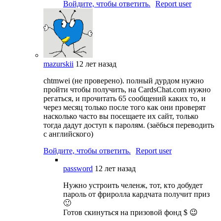
Войдите, чтобы ответить.
Report user
mazurskii
12 лет назад
chtmwei (не проверено). полный дурдом нужно
пройти чтобы получить, на CardsChat.com нужно
регаться, и прочитать 65 сообщений каких то, и
через месяц только после того как они проверят
насколько часто вы посещаете их сайт, только
тогда дадут доступ к паролям. (заёбься переводить
с английского)
Войдите, чтобы ответить.
Report user
password
12 лет назад
Нужно устроить челенж, тот, кто добудет
пароль от фриролла кардчата получит приз
🙂
Готов скинуться на призовой фонд $ 😉