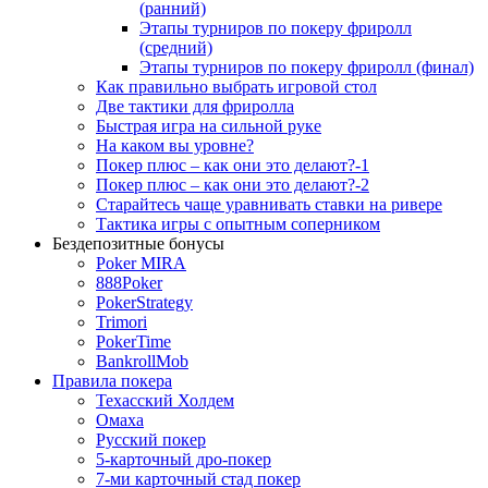
(ранний)
Этапы турниров по покеру фриролл
(средний)
Этапы турниров по покеру фриролл (финал)
Как правильно выбрать игровой стол
Две тактики для фриролла
Быстрая игра на сильной руке
На каком вы уровне?
Покер плюс – как они это делают?-1
Покер плюс – как они это делают?-2
Старайтесь чаще уравнивать ставки на ривере
Тактика игры с опытным соперником
Бездепозитные бонусы
Poker MIRA
888Poker
PokerStrategy
Trimori
PokerTime
BankrollMob
Правила покера
Техасский Холдем
Омаха
Русский покер
5-карточный дро-покер
7-ми карточный стад покер