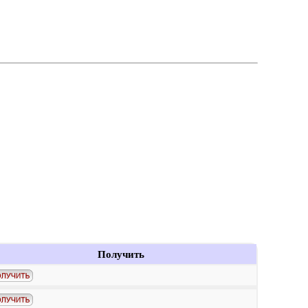
Получить