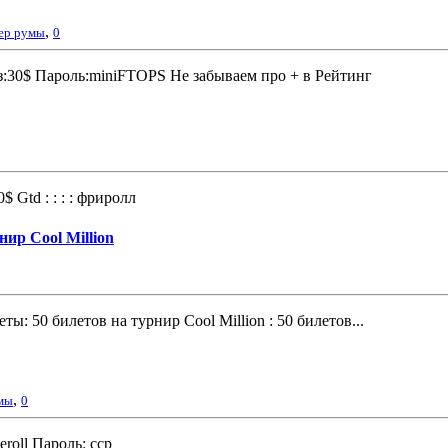
,
ер румы
0
Приз:30$ Пароль:miniFTOPS Не забываем про + в Рейтинг
0$ Gtd : : : : фриролл
нир Cool Million
еты: 50 билетов на турнир Cool Million : 50 билетов...
,
мы
0
roll Пароль: ccp