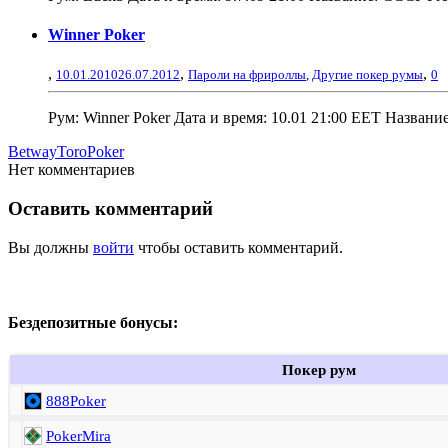
Winner Poker
,
,
,
10.01.2010
26.07.2012
Пароли на фрироллы
,
Другие покер румы
0
Рум: Winner Poker Дата и время: 10.01 21:00 EET Название
Betway
ToroPoker
Нет комментариев
Оставить комментарий
Вы должны
войти
чтобы оставить комментарий.
Бездепозитные бонусы:
Покер рум
888Poker
PokerMira