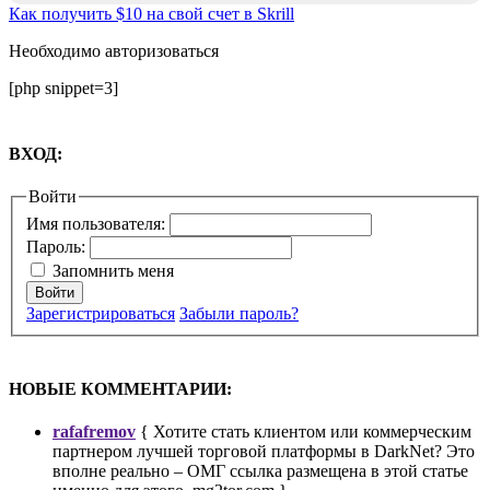
Как получить $10 на свой счет в Skrill
Необходимо авторизоваться
[php snippet=3]
ВХОД:
Войти
Имя пользователя:
Пароль:
Запомнить меня
Войти
Зарегистрироваться
Забыли пароль?
НОВЫЕ КОММЕНТАРИИ:
rafafremov
{ Хотите стать клиентом или коммерческим
партнером лучшей торговой платформы в DarkNet? Это
вполне реально – ОМГ ссылка размещена в этой статье