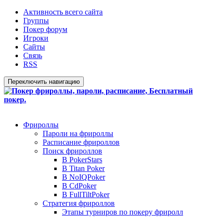
Активность всего сайта
Группы
Покер форум
Игроки
Сайты
Связь
RSS
Переключить навигацию
Фрироллы
Пароли на фрироллы
Расписание фрироллов
Поиск фрироллов
В PokerStars
В Titan Poker
В NoIQPoker
В CdPoker
В FullTiltPoker
Стратегия фрироллов
Этапы турниров по покеру фриролл