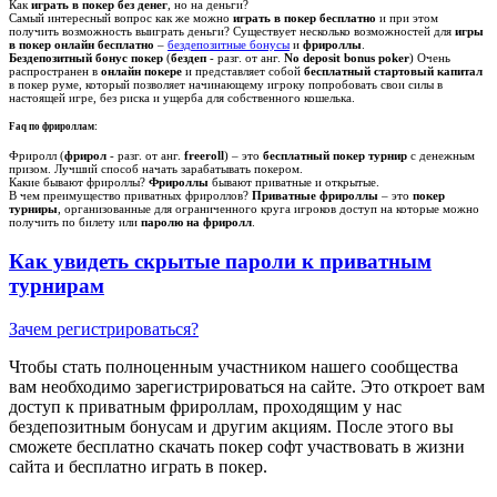
Как
играть в покер без денег
, но на деньги?
Самый интересный вопрос как же можно
играть в покер бесплатно
и при этом
получить возможность выиграть деньги? Существует несколько возможностей для
игры
в покер онлайн бесплатно
–
бездепозитные бонусы
и
фрироллы
.
Бездепозитный бонус покер
(
бездеп
- разг. от анг.
No deposit bonus poker
) Очень
распространен в
онлайн покере
и представляет собой
бесплатный стартовый капитал
в покер руме, который позволяет начинающему игроку попробовать свои силы в
настоящей игре, без риска и ущерба для собственного кошелька.
Faq по фрироллам:
Фриролл (
фрирол
- разг. от анг.
freeroll
) – это
бесплатный покер турнир
с денежным
призом. Лучший способ начать зарабатывать покером.
Какие бывают фрироллы?
Фрироллы
бывают приватные и открытые.
В чем преимущество приватных фрироллов?
Приватные фрироллы
– это
покер
турниры
, организованные для ограниченного круга игроков доступ на которые можно
получить по билету или
паролю на фриролл
.
Как увидеть скрытые пароли к приватным
турнирам
Зачем регистрироваться?
Чтобы стать полноценным участником нашего сообщества
вам необходимо зарегистрироваться на сайте. Это откроет вам
доступ к приватным фрироллам, проходящим у нас
бездепозитным бонусам и другим акциям. После этого вы
сможете бесплатно скачать покер софт участвовать в жизни
сайта и бесплатно играть в покер.