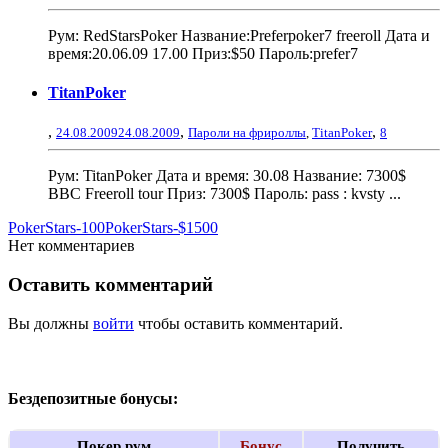
Рум: RedStarsPoker Название:Preferpoker7 freeroll Дата и
время:20.06.09 17.00 Приз:$50 Пароль:prefer7
TitanPoker
,
,
,
24.08.2009
24.08.2009
Пароли на фрироллы
,
TitanPoker
8
Рум: TitanPoker Дата и время: 30.08 Название: 7300$
BBC Freeroll tour Приз: 7300$ Пароль: pass : kvsty ...
PokerStars-100
PokerStars-$1500
Нет комментариев
Оставить комментарий
Вы должны
войти
чтобы оставить комментарий.
Бездепозитные бонусы:
Покер рум
Бонус
Получить