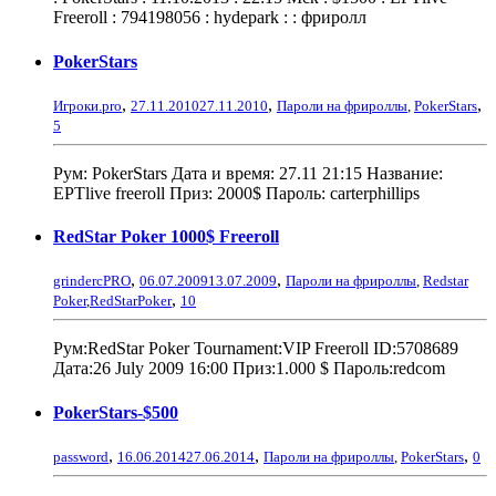
Freeroll : 794198056 : hydepark : : фриролл
PokerStars
,
,
,
Игроки.pro
27.11.2010
27.11.2010
Пароли на фрироллы
,
PokerStars
5
Рум: PokerStars Дата и время: 27.11 21:15 Название:
EPTlive freeroll Приз: 2000$ Пароль: carterphillips
RedStar Poker 1000$ Freeroll
,
,
grindercPRO
06.07.2009
13.07.2009
Пароли на фрироллы
,
Redstar
,
Poker
,
RedStarPoker
10
Рум:RedStar Poker Tournament:VIP Freeroll ID:5708689
Дата:26 July 2009 16:00 Приз:1.000 $ Пароль:redcom
PokerStars-$500
,
,
,
password
16.06.2014
27.06.2014
Пароли на фрироллы
,
PokerStars
0