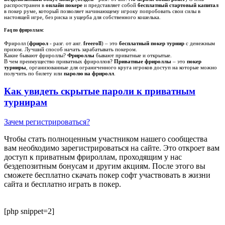
распространен в
онлайн покере
и представляет собой
бесплатный стартовый капитал
в покер руме, который позволяет начинающему игроку попробовать свои силы в
настоящей игре, без риска и ущерба для собственного кошелька.
Faq по фрироллам:
Фриролл (
фрирол
- разг. от анг.
freeroll
) – это
бесплатный покер турнир
с денежным
призом. Лучший способ начать зарабатывать покером.
Какие бывают фрироллы?
Фрироллы
бывают приватные и открытые.
В чем преимущество приватных фрироллов?
Приватные фрироллы
– это
покер
турниры
, организованные для ограниченного круга игроков доступ на которые можно
получить по билету или
паролю на фриролл
.
Как увидеть скрытые пароли к приватным
турнирам
Зачем регистрироваться?
Чтобы стать полноценным участником нашего сообщества
вам необходимо зарегистрироваться на сайте. Это откроет вам
доступ к приватным фрироллам, проходящим у нас
бездепозитным бонусам и другим акциям. После этого вы
сможете бесплатно скачать покер софт участвовать в жизни
сайта и бесплатно играть в покер.
[php snippet=2]