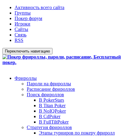
Активность всего сайта
Группы
Покер форум
Игроки
Сайты
Связь
RSS
Переключить навигацию
Фрироллы
Пароли на фрироллы
Расписание фрироллов
Поиск фрироллов
В PokerStars
В Titan Poker
В NoIQPoker
В CdPoker
В FullTiltPoker
Стратегия фрироллов
Этапы турниров по покеру фриролл