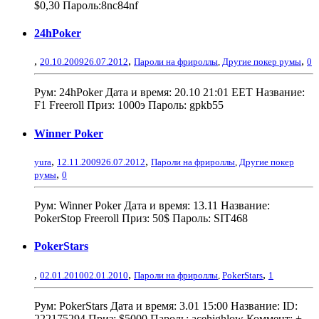
$0,30 Пароль:8nc84nf
24hPoker
,
,
,
20.10.2009
26.07.2012
Пароли на фрироллы
,
Другие покер румы
0
Рум: 24hPoker Дата и время: 20.10 21:01 EET Название:
F1 Freeroll Приз: 1000э Пароль: gpkb55
Winner Poker
,
,
yura
12.11.2009
26.07.2012
Пароли на фрироллы
,
Другие покер
,
румы
0
Рум: Winner Poker Дата и время: 13.11 Название:
PokerStop Freeroll Приз: 50$ Пароль: SIT468
PokerStars
,
,
,
02.01.2010
02.01.2010
Пароли на фрироллы
,
PokerStars
1
Рум: PokerStars Дата и время: 3.01 15:00 Название: ID:
222175294 Приз: $5000 Пароль: acehighlow Коммент: +