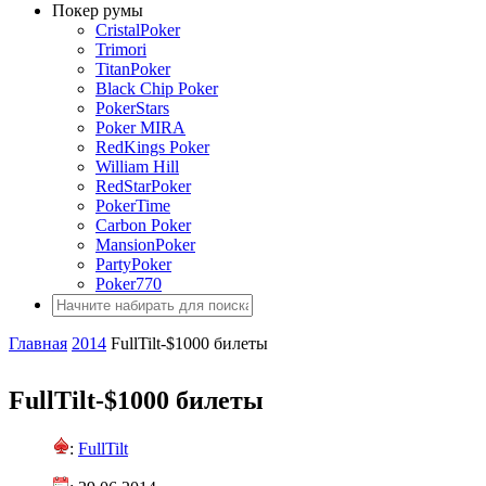
Покер румы
CristalPoker
Trimori
TitanPoker
Black Chip Poker
PokerStars
Poker MIRA
RedKings Poker
William Hill
RedStarPoker
PokerTime
Carbon Poker
MansionPoker
PartyPoker
Poker770
Главная
2014
FullTilt-$1000 билеты
FullTilt-$1000 билеты
:
FullTilt