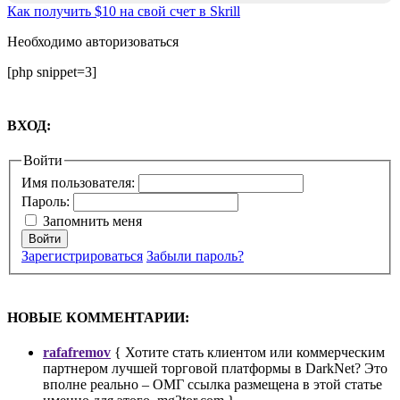
Как получить $10 на свой счет в Skrill
Необходимо авторизоваться
[php snippet=3]
ВХОД:
Войти
Имя пользователя:
Пароль:
Запомнить меня
Войти
Зарегистрироваться
Забыли пароль?
НОВЫЕ КОММЕНТАРИИ:
rafafremov
{ Хотите стать клиентом или коммерческим
партнером лучшей торговой платформы в DarkNet? Это
вполне реально – ОМГ ссылка размещена в этой статье