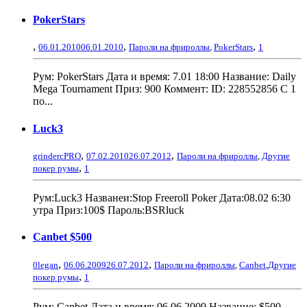
PokerStars
,
,
,
06.01.2010
06.01.2010
Пароли на фрироллы
,
PokerStars
1
Рум: PokerStars Дата и время: 7.01 18:00 Название: Daily
Mega Tournament Приз: 900 Коммент: ID: 228552856 С 1
по...
Luck3
,
,
grindercPRO
07.02.2010
26.07.2012
Пароли на фрироллы
,
Другие
,
покер румы
1
Рум:Luck3 Названеи:Stop Freeroll Poker Дата:08.02 6:30
утра Приз:100$ Пароль:BSRluck
Canbet $500
,
,
0legan
06.06.2009
26.07.2012
Пароли на фрироллы
,
Canbet
,
Другие
,
покер румы
1
Рум: Canbet Дата и время: 06 06 2009 Название: $500