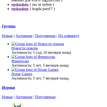
именно для этого. mg2tor.com }
epskuslota
{ шо за хуйня }
epskuslota
{ kogda parol'? }
Группы
Новые
|
Активные
|
Популярные
|
По алфавиту
Новости покера
Активность: 1 год, 10 месяцев назад
Фрироллы
Активность: 5 лет, 5 месяцев назад
Home Games
Активность: 5 лет, 7 месяцев назад
Игроки
Новые
|
Активные
|
Популярные