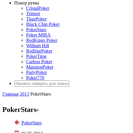
Покер румы
CristalPoker
Trimori
TitanPoker
Black Chip Poker
PokerStars
Poker MIRA
RedKings Poker
William Hill
RedStarPoker
PokerTime
Carbon Poker
MansionPoker
PartyPoker
Poker770
Главная
2013
PokerStars-
PokerStars-
:
PokerStars