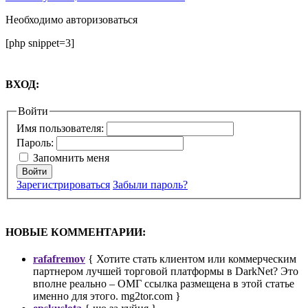
Необходимо авторизоваться
[php snippet=3]
ВХОД:
Войти
Имя пользователя:
Пароль:
Запомнить меня
Войти
Зарегистрироваться
Забыли пароль?
НОВЫЕ КОММЕНТАРИИ:
rafafremov
{ Хотите стать клиентом или коммерческим
партнером лучшей торговой платформы в DarkNet? Это
вполне реально – ОМГ ссылка размещена в этой статье
именно для этого. mg2tor.com }