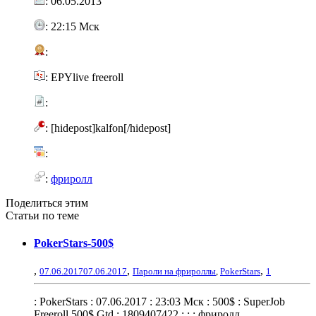
: 06.05.2013
: 22:15 Мск
:
: EPYlive freeroll
:
: [hidepost]kalfon[/hidepost]
:
:
фриролл
Поделиться этим
Cтатьи по теме
PokerStars-500$
,
,
,
07.06.2017
07.06.2017
Пароли на фрироллы
,
PokerStars
1
: PokerStars : 07.06.2017 : 23:03 Мск : 500$ : SuperJob
Freeroll,500$ Gtd : 1809407422 : : : фриролл