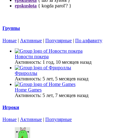
epskuslota
{ шо за хуйня }
epskuslota
{ kogda parol'? }
Группы
Новые
|
Активные
|
Популярные
|
По алфавиту
Новости покера
Активность: 1 год, 10 месяцев назад
Фрироллы
Активность: 5 лет, 5 месяцев назад
Home Games
Активность: 5 лет, 7 месяцев назад
Игроки
Новые
|
Активные
|
Популярные