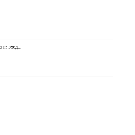
нт: вход...