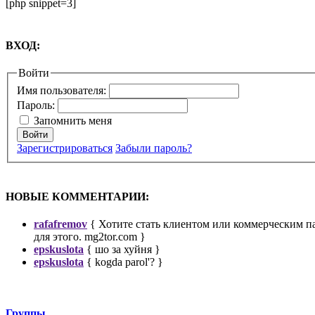
[php snippet=3]
ВХОД:
Войти
Имя пользователя:
Пароль:
Запомнить меня
Войти
Зарегистрироваться
Забыли пароль?
НОВЫЕ КОММЕНТАРИИ:
rafafremov
{ Хотите стать клиентом или коммерческим п
для этого. mg2tor.com }
epskuslota
{ шо за хуйня }
epskuslota
{ kogda parol'? }
Группы