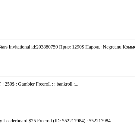
tars Invitational id:203880759 Приз: 1290$ Пароль: Negreanu Комме
50$ : Gambler Freeroll : : bankroll :...
y Leaderboard $25 Freeroll (ID: 552217984) : 552217984...