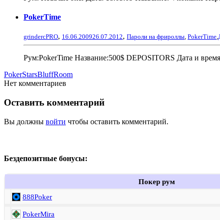
PokerTime
,
,
grindercPRO
16.06.2009
26.07.2012
Пароли на фрироллы
,
PokerTime
,
Рум:PokerTime Название:500$ DEPOSITORS Дата и время:1
PokerStars
BluffRoom
Нет комментариев
Оставить комментарий
Вы должны
войти
чтобы оставить комментарий.
Бездепозитные бонусы:
Покер рум
888Poker
PokerMira