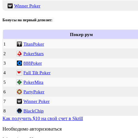
Winner Poker
Бонусы на первый депозит:
Покер рум
1
TitanPoker
2
PokerStars
3
888Poker
4
Full Tilt Poker
5
PokerMira
6
PartyPoker
7
Winner Poker
8
BlackChip
Как получить $10 на свой счет в Skrill
Необходимо авторизоваться