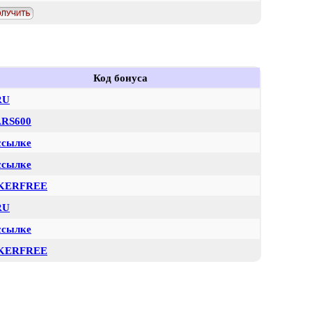
Код бонуса
RU
ARS600
ссылке
ссылке
KERFREE
RU
ссылке
KERFREE