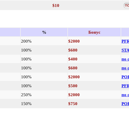
$10
%
Бонус
200%
$2000
PF
100%
$600
ST
100%
$400
по 
100%
$600
по 
100%
$2000
PO
100%
$500
PF
250%
$2000
по 
150%
$750
PO