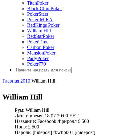
TitanPoker
Black Chip Poker
PokerStars
Poker MIRA
RedKings Poker
William Hill
RedStarPoker
PokerTime
Carbon Poker
MansionPoker
PartyPoker
Poker770
Главная
2010
William Hill
William Hill
Рум: William Hill
Дата и время: 18.07 20:00 EET
Название: Facebook Фриролл £ 500
Приз: £ 500
Пароль: [hidepost] fbwhp001 [/hidepost]