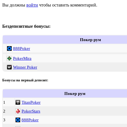
Вы должны
войти
чтобы оставить комментарий.
Бездепозитные бонусы:
Покер рум
888Poker
PokerMira
Winner Poker
Бонусы на первый депозит:
Покер рум
1
TitanPoker
2
PokerStars
3
888Poker