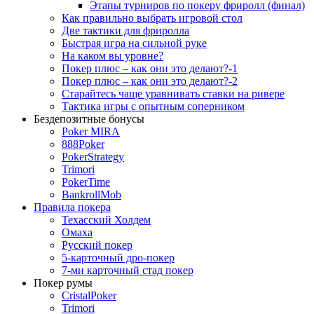
Этапы турниров по покеру фриролл (финал)
Как правильно выбрать игровой стол
Две тактики для фриролла
Быстрая игра на сильной руке
На каком вы уровне?
Покер плюс – как они это делают?-1
Покер плюс – как они это делают?-2
Старайтесь чаще уравнивать ставки на ривере
Тактика игры с опытным соперником
Бездепозитные бонусы
Poker MIRA
888Poker
PokerStrategy
Trimori
PokerTime
BankrollMob
Правила покера
Техасский Холдем
Омаха
Русский покер
5-карточный дро-покер
7-ми карточный стад покер
Покер румы
CristalPoker
Trimori