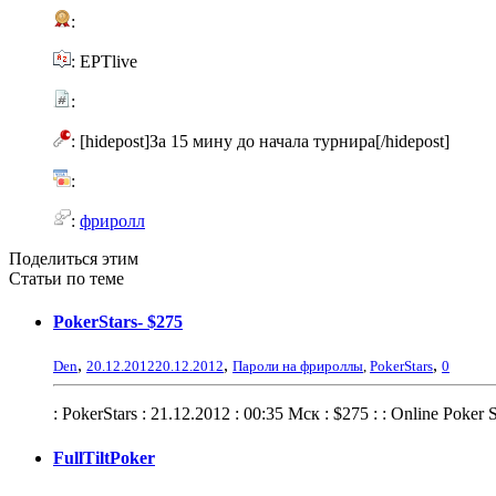
:
: EPTlive
:
: [hidepost]За 15 мину до начала турнира[/hidepost]
:
:
фриролл
Поделиться этим
Cтатьи по теме
PokerStars- $275
,
,
,
Den
20.12.2012
20.12.2012
Пароли на фрироллы
,
PokerStars
0
: PokerStars : 21.12.2012 : 00:35 Мск : $275 : : Online Poker
FullTiltPoker