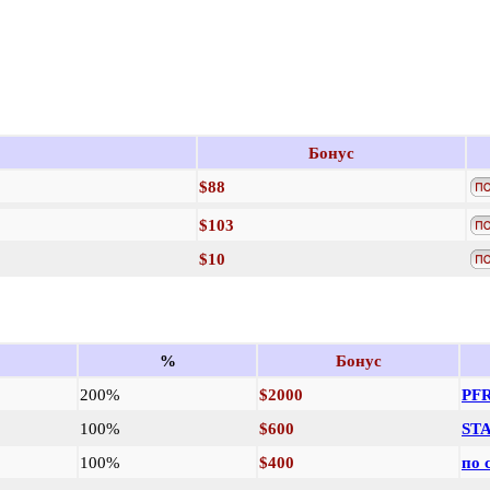
Бонус
$88
$103
$10
%
Бонус
200%
$2000
PF
100%
$600
ST
100%
$400
по 