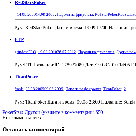
RedStarsPoker
,
,
14.09.2009
14.09.2009
Пароли на фрироллы
,
RedStarPoker
,
RedStarsP
Рум: RedStarsPoker Дата и время: 19.09 17/00 Название: p
FTP
,
,
grindercPRO
19.08.2010
26.07.2012
Пароли на фрироллы
,
Другие пок
Рум:FTP Названеи:ID: 178927089 Дата:19.08.2010 14:05 
TitanPoker
,
,
,
frank
09.08.2009
09.08.2009
Пароли на фрироллы
,
TitanPoker
2
Рум: TitanPoker Дата и время: 09.08 23:00 Название: Sunda
PokerStars-
Другой (укажите в комментарии)-$50
Нет комментариев
Оставить комментарий