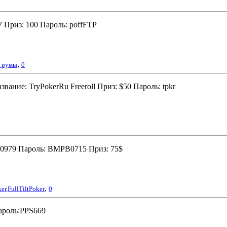
17 Приз: 100 Пароль: poffFTP
,
р румы
0
азвание: TryPokerRu Freeroll Приз: $50 Пароль: tpkr
9070979 Пароль: BMPB0715 Приз: 75$
,
ker
,
FullTiltPoker
0
Пароль:PPS669