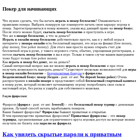
Покер для начинающих
Что нужно сделать, что бы начать
играть в покер бесплатно
? Ознакомиться с
правилами покера. Выбрать покеррум где планируете начать свою карьеру игрока в
покер. Зарегистрироваться в покер комнате, указав код дающий право на
покер бонус
.
После этого можно будет,
скачать покер бесплатно
и приступить к игре.
Что же в
покере бесплатно
, а что за деньги?
Играть в онлайн покер бесплатно
действительно просто, как и у любой игры в
интернете у
покера онлайн
есть бесплатный вариант, это игра на фишки (free money,
play money, free poker money). Для этого вам просто нужно открыть счет для
бесплатной игры в руме, у такого игрового счета, обычно, упрощенная регистрация, а
потом
скачать покер бесплатно
и вы в игре. Только в таком случае вашим выигрышем
тоже будут только free poker money.
Как
играть в покер без денег
, но на деньги?
Самый интересный вопрос как же можно
играть в покер бесплатно
и при этом
получить возможность выиграть деньги? Существует несколько возможностей для
игры
в покер онлайн бесплатно
–
бездепозитные бонусы
и
фрироллы
.
Бездепозитный бонус покер
(
бездеп
- разг. от анг.
No deposit bonus poker
) Очень
распространен в
онлайн покере
и представляет собой
бесплатный стартовый капитал
в покер руме, который позволяет начинающему игроку попробовать свои силы в
настоящей игре, без риска и ущерба для собственного кошелька.
Faq по фрироллам:
Фриролл (
фрирол
- разг. от анг.
freeroll
) – это
бесплатный покер турнир
с денежным
призом. Лучший способ начать зарабатывать покером.
Какие бывают фрироллы?
Фрироллы
бывают приватные и открытые.
В чем преимущество приватных фрироллов?
Приватные фрироллы
– это
покер
турниры
, организованные для ограниченного круга игроков доступ на которые можно
получить по билету или
паролю на фриролл
.
Как увидеть скрытые пароли к приватным