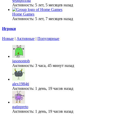
Фрироллы
Активность: 5 лет, 5 месяцев назад
Home Games
Активность: 5 лет, 7 месяцев назад
Игроки
Новые
|
Активные
|
Популярные
jasonontob
Активность: 3 часа, 45 минут назад
alex1984ti
Активность: 1 день, 19 часов назад
gatinpreto
Активность: 1 день, 19 часов назад