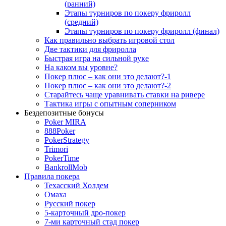
(ранний)
Этапы турниров по покеру фриролл
(средний)
Этапы турниров по покеру фриролл (финал)
Как правильно выбрать игровой стол
Две тактики для фриролла
Быстрая игра на сильной руке
На каком вы уровне?
Покер плюс – как они это делают?-1
Покер плюс – как они это делают?-2
Старайтесь чаще уравнивать ставки на ривере
Тактика игры с опытным соперником
Бездепозитные бонусы
Poker MIRA
888Poker
PokerStrategy
Trimori
PokerTime
BankrollMob
Правила покера
Техасский Холдем
Омаха
Русский покер
5-карточный дро-покер
7-ми карточный стад покер