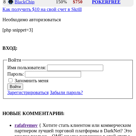
8
BlackChip
150%
$750
POKERFREE
Как получить $10 на свой счет в Skrill
Необходимо авторизоваться
[php snippet=3]
ВХОД:
Войти
Имя пользователя:
Пароль:
Запомнить меня
Войти
Зарегистрироваться
Забыли пароль?
НОВЫЕ КОММЕНТАРИИ:
rafafremov
{ Хотите стать клиентом или коммерческим
партнером лучшей торговой платформы в DarkNet? Это