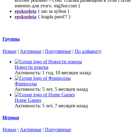
вполне реально – ОМГ ссылка размещена в этой статье
именно для этого. mg2tor.com }
epskuslota
{ шо за хуйня }
epskuslota
{ kogda parol'? }
Группы
Новые
|
Активные
|
Популярные
|
По алфавиту
Новости покера
Активность: 1 год, 10 месяцев назад
Фрироллы
Активность: 5 лет, 5 месяцев назад
Home Games
Активность: 5 лет, 7 месяцев назад
Игроки
Новые
|
Активные
|
Популярные