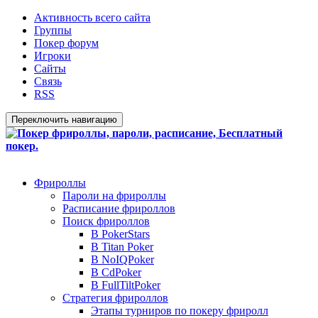
Активность всего сайта
Группы
Покер форум
Игроки
Сайты
Связь
RSS
Переключить навигацию
Фрироллы
Пароли на фрироллы
Расписание фрироллов
Поиск фрироллов
В PokerStars
В Titan Poker
В NoIQPoker
В CdPoker
В FullTiltPoker
Стратегия фрироллов
Этапы турниров по покеру фриролл