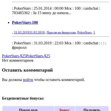
: PokerStars : 25.01.2014 : 00:00 Мск : 100 : cardschat :
783465362 : За 15 мину до начала...
PokerStars-100
,
,
,
31.03.2019
31.03.2019
Пароли на фрироллы
,
PokerStars
1
: PokerStars : 31.03.2019 : 22:03 Мск : 100 : cardschat : : : :
фриролл
PokerStars-$25
PokerStars-$25
Нет комментариев
Оставить комментарий
Вы должны
войти
чтобы оставить комментарий.
Бездепозитные бонусы:
Покер рум
Бонус
Получить