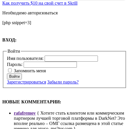
Как получить $10 на свой счет в Skrill
Необходимо авторизоваться
[php snippet=3]
ВХОД:
Войти
Имя пользователя:
Пароль:
Запомнить меня
Войти
Зарегистрироваться
Забыли пароль?
НОВЫЕ КОММЕНТАРИИ:
rafafremov
{ Хотите стать клиентом или коммерческим
партнером лучшей торговой платформы в DarkNet? Это
вполне реально – ОМГ ссылка размещена в этой статье
именно для этого. mg2tor.com }