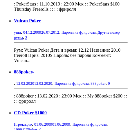
: PokerStars : 11.10.2019 : 22:00 Мск : : PokerStars $100
Thursday Freerolls : : : : фриролл
Vulcan Poker
,
,
yura
04.12.2009
26.07.2012
Пароли на фрироллы
,
Другие покер
,
румы
2
Рум: Vulcan Poker Дата и время: 12.12 Название: 2010
freeroll Приз: 2010$ Пароль: без пароля Коммент:
Vulcan...
888poker-
,
,
,
12.02.2020
12.02.2020
Пароли на фрироллы
,
888poker
0
: 888poker : 13.02.2020 : 23:00 Мск : : My.888poker $200 : :
: : фриролл
CD Poker $1000
,
,
Игроки.pro
01.06.2009
01.06.2009
Пароли на фрироллы
,
,
1000
,
CDPoker
0