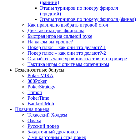
(ранний)
Этапы турниров по покеру фриролл
(средний)
Этапы турниров по покеру фриролл (финал)
Как правильно выбрать игровой стол
Две тактики для фриролла
Быстрая игра на сильной руке
На каком вы уровне?
Покер плюс – как они это делают?-1
Покер плюс – как они это делают?-2
Старайтесь чаще уравнивать ставки на ривере
Тактика игры с опытным соперником
Бездепозитные бонусы
Poker MIRA
888Poker
PokerStrategy
Trimori
PokerTime
BankrollMob
Правила покера
Техасский Холдем
Омаха
Русский покер
5-карточный дро-покер
7-ми карточный стад покер