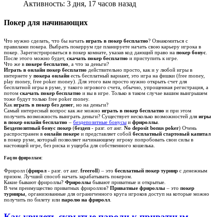
Активность: 3 дня, 17 часов назад
Покер для начинающих
Что нужно сделать, что бы начать
играть в покер бесплатно
? Ознакомиться с
правилами покера. Выбрать покеррум где планируете начать свою карьеру игрока в
покер. Зарегистрироваться в покер комнате, указав код дающий право на
покер бонус
.
После этого можно будет,
скачать покер бесплатно
и приступить к игре.
Что же в
покере бесплатно
, а что за деньги?
Играть в онлайн покер бесплатно
действительно просто, как и у любой игры в
интернете у
покера онлайн
есть бесплатный вариант, это игра на фишки (free money,
play money, free poker money). Для этого вам просто нужно открыть счет для
бесплатной игры в руме, у такого игрового счета, обычно, упрощенная регистрация, а
потом
скачать покер бесплатно
и вы в игре. Только в таком случае вашим выигрышем
тоже будут только free poker money.
Как
играть в покер без денег
, но на деньги?
Самый интересный вопрос как же можно
играть в покер бесплатно
и при этом
получить возможность выиграть деньги? Существует несколько возможностей для
игры
в покер онлайн бесплатно
–
бездепозитные бонусы
и
фрироллы
.
Бездепозитный бонус покер
(
бездеп
- разг. от анг.
No deposit bonus poker
) Очень
распространен в
онлайн покере
и представляет собой
бесплатный стартовый капитал
в покер руме, который позволяет начинающему игроку попробовать свои силы в
настоящей игре, без риска и ущерба для собственного кошелька.
Faq по фрироллам:
Фриролл (
фрирол
- разг. от анг.
freeroll
) – это
бесплатный покер турнир
с денежным
призом. Лучший способ начать зарабатывать покером.
Какие бывают фрироллы?
Фрироллы
бывают приватные и открытые.
В чем преимущество приватных фрироллов?
Приватные фрироллы
– это
покер
турниры
, организованные для ограниченного круга игроков доступ на которые можно
получить по билету или
паролю на фриролл
.
Как увидеть скрытые пароли к приватным