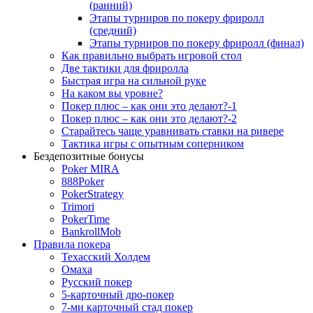
(ранний)
Этапы турниров по покеру фриролл
(средний)
Этапы турниров по покеру фриролл (финал)
Как правильно выбрать игровой стол
Две тактики для фриролла
Быстрая игра на сильной руке
На каком вы уровне?
Покер плюс – как они это делают?-1
Покер плюс – как они это делают?-2
Старайтесь чаще уравнивать ставки на ривере
Тактика игры с опытным соперником
Бездепозитные бонусы
Poker MIRA
888Poker
PokerStrategy
Trimori
PokerTime
BankrollMob
Правила покера
Техасский Холдем
Омаха
Русский покер
5-карточный дро-покер
7-ми карточный стад покер