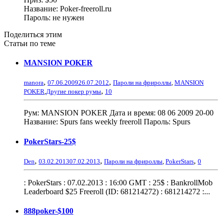
Название: Poker-freeroll.ru
Пароль: не нужен
Поделиться этим
Cтатьи по теме
MANSION POKER
,
,
manora
07.06.2009
26.07.2012
Пароли на фрироллы
,
MANSION
,
POKER
,
Другие покер румы
10
Рум: MANSION POKER Дата и время: 08 06 2009 20-00
Название: Spurs fans weekly freeroll Пароль: Spurs
PokerStars-25$
,
,
,
Den
03.02.2013
07.02.2013
Пароли на фрироллы
,
PokerStars
0
: PokerStars : 07.02.2013 : 16:00 GMT : 25$ : BankrollMob
Leaderboard $25 Freeroll (ID: 681214272) : 681214272 :...
888poker-$100