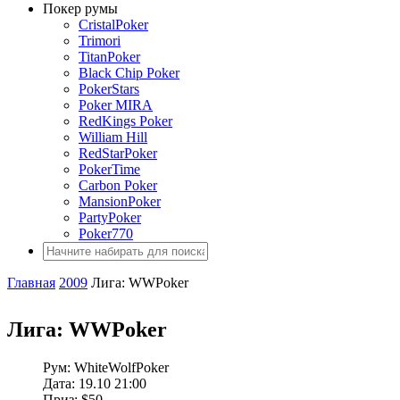
Покер румы
CristalPoker
Trimori
TitanPoker
Black Chip Poker
PokerStars
Poker MIRA
RedKings Poker
William Hill
RedStarPoker
PokerTime
Carbon Poker
MansionPoker
PartyPoker
Poker770
Главная
2009
Лига: WWPoker
Лига: WWPoker
Рум: WhiteWolfPoker
Дата: 19.10 21:00
Приз: $50