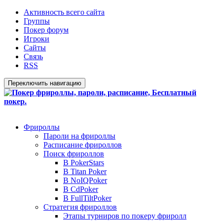
Активность всего сайта
Группы
Покер форум
Игроки
Сайты
Связь
RSS
Переключить навигацию
Фрироллы
Пароли на фрироллы
Расписание фрироллов
Поиск фрироллов
В PokerStars
В Titan Poker
В NoIQPoker
В CdPoker
В FullTiltPoker
Стратегия фрироллов
Этапы турниров по покеру фриролл