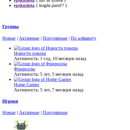
epskuslota
{ шо за хуйня }
epskuslota
{ kogda parol'? }
Группы
Новые
|
Активные
|
Популярные
|
По алфавиту
Новости покера
Активность: 1 год, 10 месяцев назад
Фрироллы
Активность: 5 лет, 5 месяцев назад
Home Games
Активность: 5 лет, 7 месяцев назад
Игроки
Новые
|
Активные
|
Популярные