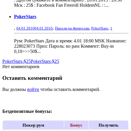
Мск : 25$ : Facebook Fan Freeroll HoldemNL : :...
PokerStars
,
,
,
04.01.2010
04.01.2010
Пароли на фрироллы
,
PokerStars
1
Рум: PokerStars Дата и время: 4.01 18:00 MSK Название:
228023073 Приз: Пароль: no pass Коммент: Buy-in
0,10>>>50$...
PokerStars-$25
PokerStars-$25
Нет комментариев
Оставить комментарий
Вы должны
войти
чтобы оставить комментарий.
Бездепозитные бонусы:
Покер рум
Бонус
Получить