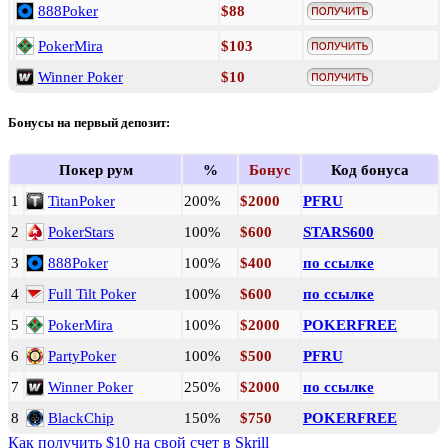
888Poker
$88
PokerMira
$103
Winner Poker
$10
Бонусы на первый депозит:
Покер рум
%
Бонус
Код бонуса
1
TitanPoker
200%
$2000
PFRU
2
PokerStars
100%
$600
STARS600
3
888Poker
100%
$400
по ссылке
4
Full Tilt Poker
100%
$600
по ссылке
5
PokerMira
100%
$2000
POKERFREE
6
PartyPoker
100%
$500
PFRU
7
Winner Poker
250%
$2000
по ссылке
8
BlackChip
150%
$750
POKERFREE
Как получить $10 на свой счет в Skrill