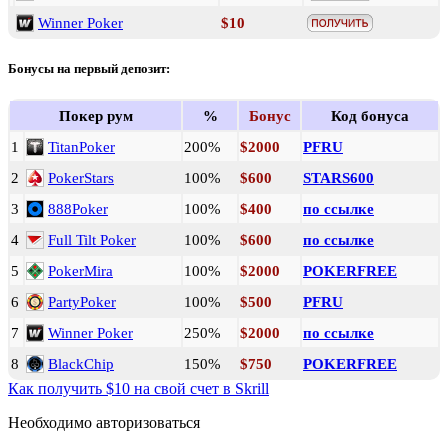
Winner Poker
$10
Бонусы на первый депозит:
Покер рум
%
Бонус
Код бонуса
1
TitanPoker
200%
$2000
PFRU
2
PokerStars
100%
$600
STARS600
3
888Poker
100%
$400
по ссылке
4
Full Tilt Poker
100%
$600
по ссылке
5
PokerMira
100%
$2000
POKERFREE
6
PartyPoker
100%
$500
PFRU
7
Winner Poker
250%
$2000
по ссылке
8
BlackChip
150%
$750
POKERFREE
Как получить $10 на свой счет в Skrill
Необходимо авторизоваться