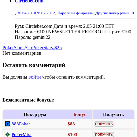
Circlebet.com
,
,
,
30.04.2010
26.07.2012
Пароли на фрироллы
,
Другие покер румы
0
Рум: Circlebet.com Дата и время: 2.05 21:00 EET
Название: €100 NEWSLETTER FREEROLL Приз: €100
Пароль: gemini22
PokerStars-$25
PokerStars-$25
Нет комментариев
Оставить комментарий
Вы должны
войти
чтобы оставить комментарий.
Бездепозитные бонусы:
Покер рум
Бонус
Получить
888Poker
$88
PokerMira
$103