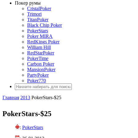
Покер румы
CristalPoker
Trimori
TitanPoker
Black Chip Poker
PokerStars
Poker MIRA
RedKings Poker
William Hill
RedStarPoker
PokerTime
Carbon Poker
MansionPoker
PartyPoker
Poker770
Главная
2013
PokerStars-$25
PokerStars-$25
:
PokerStars