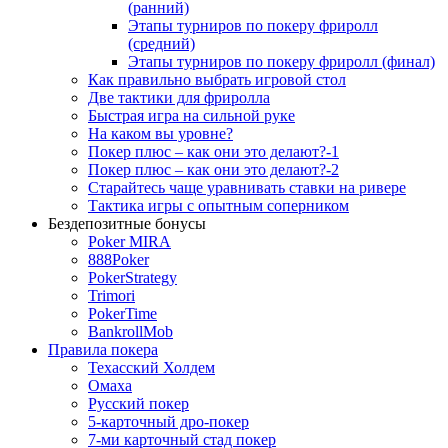
(ранний)
Этапы турниров по покеру фриролл
(средний)
Этапы турниров по покеру фриролл (финал)
Как правильно выбрать игровой стол
Две тактики для фриролла
Быстрая игра на сильной руке
На каком вы уровне?
Покер плюс – как они это делают?-1
Покер плюс – как они это делают?-2
Старайтесь чаще уравнивать ставки на ривере
Тактика игры с опытным соперником
Бездепозитные бонусы
Poker MIRA
888Poker
PokerStrategy
Trimori
PokerTime
BankrollMob
Правила покера
Техасский Холдем
Омаха
Русский покер
5-карточный дро-покер
7-ми карточный стад покер