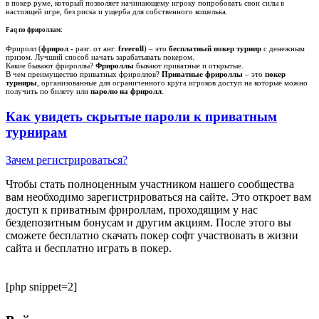
в покер руме, который позволяет начинающему игроку попробовать свои силы в
настоящей игре, без риска и ущерба для собственного кошелька.
Faq по фрироллам:
Фриролл (
фрирол
- разг. от анг.
freeroll
) – это
бесплатный покер турнир
с денежным
призом. Лучший способ начать зарабатывать покером.
Какие бывают фрироллы?
Фрироллы
бывают приватные и открытые.
В чем преимущество приватных фрироллов?
Приватные фрироллы
– это
покер
турниры
, организованные для ограниченного круга игроков доступ на которые можно
получить по билету или
паролю на фриролл
.
Как увидеть скрытые пароли к приватным
турнирам
Зачем регистрироваться?
Чтобы стать полноценным участником нашего сообщества
вам необходимо зарегистрироваться на сайте. Это откроет вам
доступ к приватным фрироллам, проходящим у нас
бездепозитным бонусам и другим акциям. После этого вы
сможете бесплатно скачать покер софт участвовать в жизни
сайта и бесплатно играть в покер.
[php snippet=2]