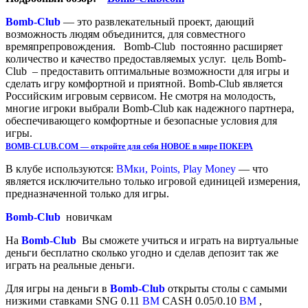
Bomb-Club
— это развлекательный проект, дающий
возможность людям объединится, для совместного
времяпрепровождения. Bomb-Club постоянно расширяет
количество и качество предоставляемых услуг. цель Bomb-
Club – предоставить оптимальные возможности для игры и
сделать игру комфортной и приятной. Bomb-Club является
Российским игровым сервисом. Не смотря на молодость,
многие игроки выбрали Bomb-Club как надежного партнера,
обеспечивающего комфортные и безопасные условия для
игры.
BOMB-CLUB.COM — откройте для себя НОВОЕ в мире ПОКЕРА
В клубе используются:
ВМки, Points, Play Money
— что
является исключительно только игровой единицей измерения,
предназначенной только для игры.
Bomb-Club
новичкам
На
Bomb-Club
Вы сможете учиться и играть на виртуальные
деньги бесплатно сколько угодно и сделав депозит так же
играть на реальные деньги.
Для игры на деньги в
Bomb-Club
открыты столы с самыми
низкими ставками SNG 0.11
BM
CASH 0.05/0.10
BM
,