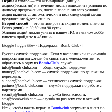
Первый способ
— это активировать данную
акцию(бесплатно) и в течении месяца выполнить условия по
данному предложению, после выполнения всех условий
акция включится автоматически и весь следующий месяц
предложение будет активно.
Второй способ
— это активировать акцию моментально за
Points (очки) на 30,60 или 90 суток.
Условия акций можно узнать в нашем ПО, в главном лобби
клиента пройдите в «Акции»
[/toggle][toggle title=» Поддержка . Bomb-Club»]
Русская служба поддержки. Если у вас возникли какие-либо
вопросы или вы хотели бы связаться с менеджментом, то
обратитесь в одну из
Bomb-Club
служб:
info@bomb-club.com — общая служба поддержки.
money@bomb-club.com — служба поддержки по денежным
переводам.
support@bomb-club.com — техническая служба поддержки.
partners@bomb-club.com — служба поддержки по работе с
партнерами.
security@bomb-club.com — служба безопасности.
sms@bomb-club.com — служба по розыску смс платежей
[/toggle]
Итак, чтобы начать играть в
Bomb-club
загрузите клиент по