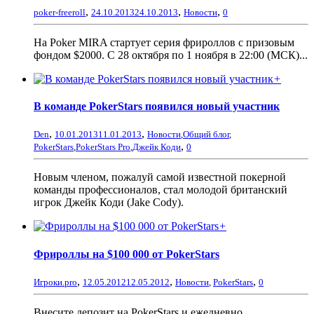
,
,
,
poker-freeroll
24.10.2013
24.10.2013
Новости
0
На Poker MIRA стартует серия фрироллов с призовым
фондом $2000. С 28 октября по 1 ноября в 22:00 (МСК)...
+
В команде PokerStars появился новый участник
,
,
Den
10.01.2013
11.01.2013
Новости
,
Общий блог
,
,
PokerStars
,
PokerStars Pro
,
Джейк Коди
0
Новым членом, пожалуй самой известной покерной
команды профессионалов, стал молодой британский
игрок Джейк Коди (Jake Cody).
+
Фрироллы на $100 000 от PokerStars
,
,
,
Игроки.pro
12.05.2012
12.05.2012
Новости
,
PokerStars
0
Внесите депозит на PokerStars и ежедневно