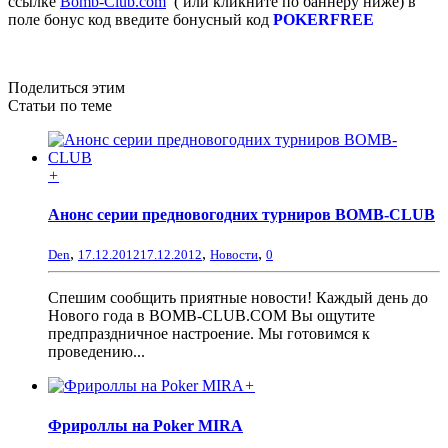
ссылке
Bomb-Club.com
( или кликните по баннеру ниже) в
поле бонус код введите бонусный код
POKERFREE
Поделиться этим
Cтатьи по теме
+
Анонс серии предновогодних турниров BOMB-CLUB
,
,
,
Den
17.12.2012
17.12.2012
Новости
0
Спешим сообщить приятные новости! Каждый день до
Нового года в BOMB-CLUB.COM Вы ощутите
предпраздничное настроение. Мы готовимся к
проведению...
+
Фрироллы на Poker MIRA