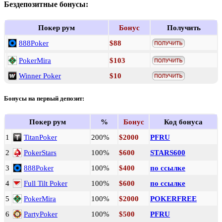
Бездепозитные бонусы:
Покер рум
Бонус
Получить
888Poker
$88
PokerMira
$103
Winner Poker
$10
Бонусы на первый депозит:
Покер рум
%
Бонус
Код бонуса
1
TitanPoker
200%
$2000
PFRU
2
PokerStars
100%
$600
STARS600
3
888Poker
100%
$400
по ссылке
4
Full Tilt Poker
100%
$600
по ссылке
5
PokerMira
100%
$2000
POKERFREE
6
PartyPoker
100%
$500
PFRU