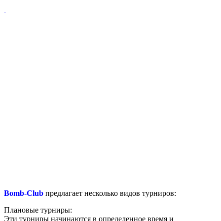
Bomb-Club
предлагает несколько видов турниров:
Плановые турниры:
Эти турниры начинаются в определенное время и