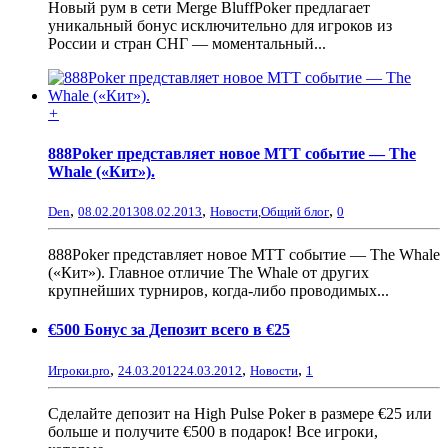
Новый рум в сети Merge BluffPoker предлагает
уникальный бонус исключительно для игроков из
России и стран СНГ — моментальный...
+
888Poker представляет новое МТТ событие — The
Whale («Кит»).
,
,
,
Den
08.02.2013
08.02.2013
Новости
,
Общий блог
0
888Poker представляет новое МТТ событие — The Whale
(«Кит»). Главное отличие The Whale от других
крупнейших турниров, когда-либо проводимых...
€500 Бонус за Депозит всего в €25
,
,
,
Игроки.pro
24.03.2012
24.03.2012
Новости
1
Сделайте депозит на High Pulse Poker в размере €25 или
больше и получите €500 в подарок! Все игроки,