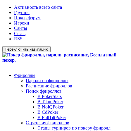
Активность всего сайта
Группы
Покер форум
Игроки
Сайты
Связь
RSS
Переключить навигацию
Фрироллы
Пароли на фрироллы
Расписание фрироллов
Поиск фрироллов
В PokerStars
В Titan Poker
В NoIQPoker
В CdPoker
В FullTiltPoker
Стратегия фрироллов
Этапы турниров по покеру фриролл