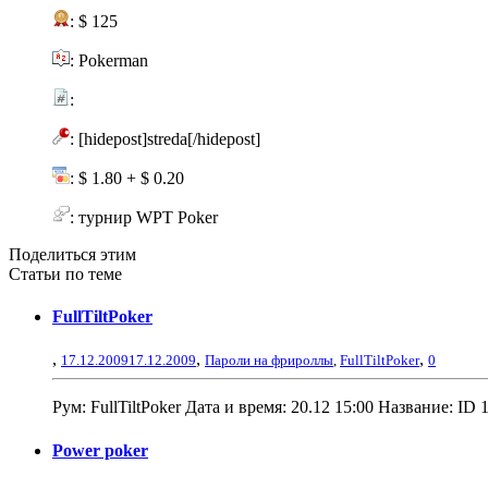
: $ 125
: Pokerman
:
: [hidepost]streda[/hidepost]
: $ 1.80 + $ 0.20
: турнир WPT Poker
Поделиться этим
Cтатьи по теме
FullTiltPoker
,
,
,
17.12.2009
17.12.2009
Пароли на фрироллы
,
FullTiltPoker
0
Рум: FullTiltPoker Дата и время: 20.12 15:00 Название: I
Power poker