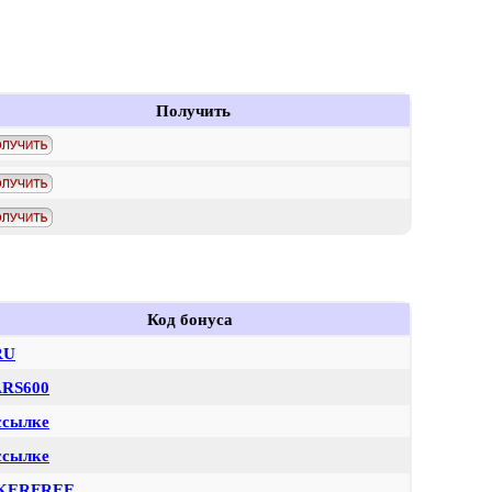
Получить
Код бонуса
RU
ARS600
ссылке
ссылке
KERFREE