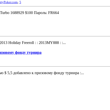
,
rtyPoker.com
5
L Turbo 1688929 $100 Пароль: FR664
013 Holiday Freeroll : : 2013MY888 : :...
ризовому фонду турнира
тью $ 5,5 добавлено к призовому фонду турнира :...