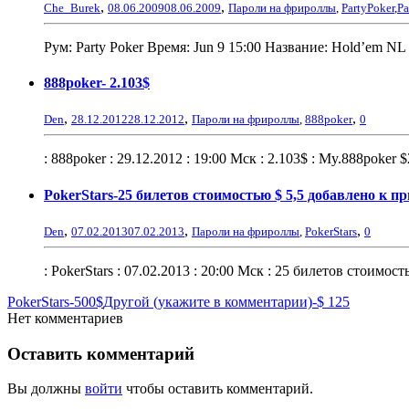
,
,
Che_Burek
08.06.2009
08.06.2009
Пароли на фрироллы
,
PartyPoker
,
Pa
Рум: Party Poker Время: Jun 9 15:00 Название: Hold’em N
888poker- 2.103$
,
,
,
Den
28.12.2012
28.12.2012
Пароли на фрироллы
,
888poker
0
: 888poker : 29.12.2012 : 19:00 Мск : 2.103$ : My.888poker $2
PokerStars-25 билетов стоимостью $ 5,5 добавлено к п
,
,
,
Den
07.02.2013
07.02.2013
Пароли на фрироллы
,
PokerStars
0
: PokerStars : 07.02.2013 : 20:00 Мск : 25 билетов стоимос
PokerStars-500$
Другой (укажите в комментарии)-$ 125
Нет комментариев
Оставить комментарий
Вы должны
войти
чтобы оставить комментарий.