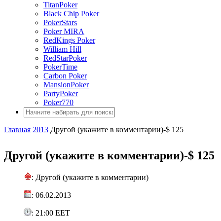
TitanPoker
Black Chip Poker
PokerStars
Poker MIRA
RedKings Poker
William Hill
RedStarPoker
PokerTime
Carbon Poker
MansionPoker
PartyPoker
Poker770
Главная
2013
Другой (укажите в комментарии)-$ 125
Другой (укажите в комментарии)-$ 125
: Другой (укажите в комментарии)
: 06.02.2013
: 21:00 EET