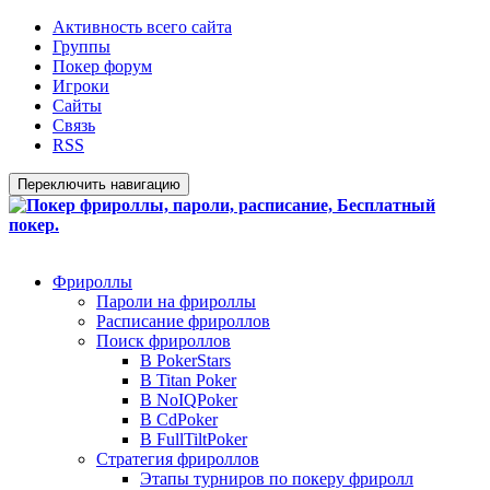
Активность всего сайта
Группы
Покер форум
Игроки
Сайты
Связь
RSS
Переключить навигацию
Фрироллы
Пароли на фрироллы
Расписание фрироллов
Поиск фрироллов
В PokerStars
В Titan Poker
В NoIQPoker
В CdPoker
В FullTiltPoker
Стратегия фрироллов
Этапы турниров по покеру фриролл