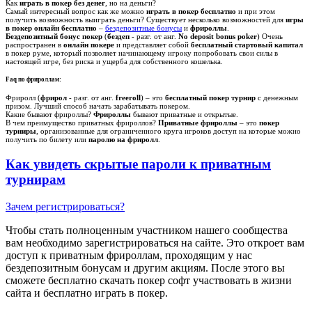
Как
играть в покер без денег
, но на деньги?
Самый интересный вопрос как же можно
играть в покер бесплатно
и при этом
получить возможность выиграть деньги? Существует несколько возможностей для
игры
в покер онлайн бесплатно
–
бездепозитные бонусы
и
фрироллы
.
Бездепозитный бонус покер
(
бездеп
- разг. от анг.
No deposit bonus poker
) Очень
распространен в
онлайн покере
и представляет собой
бесплатный стартовый капитал
в покер руме, который позволяет начинающему игроку попробовать свои силы в
настоящей игре, без риска и ущерба для собственного кошелька.
Faq по фрироллам:
Фриролл (
фрирол
- разг. от анг.
freeroll
) – это
бесплатный покер турнир
с денежным
призом. Лучший способ начать зарабатывать покером.
Какие бывают фрироллы?
Фрироллы
бывают приватные и открытые.
В чем преимущество приватных фрироллов?
Приватные фрироллы
– это
покер
турниры
, организованные для ограниченного круга игроков доступ на которые можно
получить по билету или
паролю на фриролл
.
Как увидеть скрытые пароли к приватным
турнирам
Зачем регистрироваться?
Чтобы стать полноценным участником нашего сообщества
вам необходимо зарегистрироваться на сайте. Это откроет вам
доступ к приватным фрироллам, проходящим у нас
бездепозитным бонусам и другим акциям. После этого вы
сможете бесплатно скачать покер софт участвовать в жизни
сайта и бесплатно играть в покер.