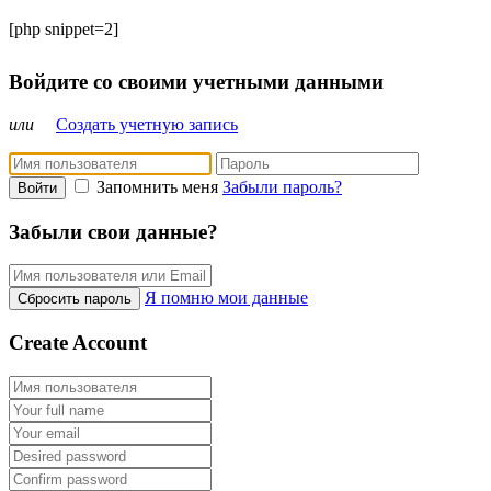
[php snippet=2]
Войдите со своими учетными данными
или
Создать учетную запись
Запомнить меня
Забыли пароль?
Войти
Забыли свои данные?
Я помню мои данные
Сбросить пароль
Create Account