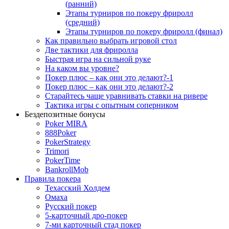
(ранний)
Этапы турниров по покеру фриролл
(средний)
Этапы турниров по покеру фриролл (финал)
Как правильно выбрать игровой стол
Две тактики для фриролла
Быстрая игра на сильной руке
На каком вы уровне?
Покер плюс – как они это делают?-1
Покер плюс – как они это делают?-2
Старайтесь чаще уравнивать ставки на ривере
Тактика игры с опытным соперником
Бездепозитные бонусы
Poker MIRA
888Poker
PokerStrategy
Trimori
PokerTime
BankrollMob
Правила покера
Техасский Холдем
Омаха
Русский покер
5-карточный дро-покер
7-ми карточный стад покер