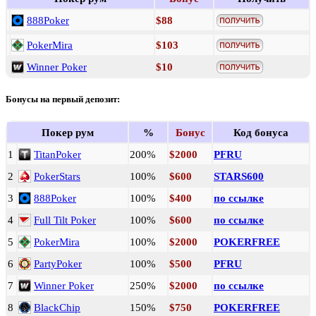
888Poker
$88
PokerMira
$103
Winner Poker
$10
Бонусы на первый депозит:
Покер рум
%
Бонус
Код бонуса
1
TitanPoker
200%
$2000
PFRU
2
PokerStars
100%
$600
STARS600
3
888Poker
100%
$400
по ссылке
4
Full Tilt Poker
100%
$600
по ссылке
5
PokerMira
100%
$2000
POKERFREE
6
PartyPoker
100%
$500
PFRU
7
Winner Poker
250%
$2000
по ссылке
8
BlackChip
150%
$750
POKERFREE