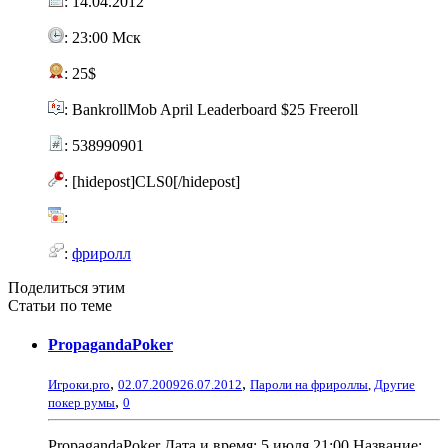
: 14.04.2012
: 23:00 Мск
: 25$
: BankrollMob April Leaderboard $25 Freeroll
: 538990901
: [hidepost]CLS0[/hidepost]
:
:
фриролл
Поделиться этим
Cтатьи по теме
PropagandaPoker
,
,
Игроки.pro
02.07.2009
26.07.2012
Пароли на фрироллы
,
Другие
,
покер румы
0
PropagandaPoker Дата и время: 5 июля 21:00 Название: