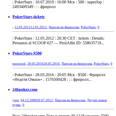
: PokerStars : 10.07.2019 : 16:00 Мск : 500 : superJop :
2493409349 : : : фриролл
PokerStars-tickets
,
,
,
12.05.2012
12.05.2012
Пароли на фрироллы
,
PokerStars
0
: PokerStars : 12.05.2012 : 20:30 CET : tickets : Details:
Peruanos al SCOOP #27 — PerúAllin ID: 558635719...
PokerStars-$500
,
,
,
password
28.05.2016
28.05.2016
Пароли на фрироллы
,
PokerStars
0
: PokerStars : 28.05.2016 : 20:05 Мск : $500 : Фриролл
«Неделя Омахи» : 1576500428 : : : фриролл...
24hpoker.com
,
,
yura
04.12.2009
26.07.2012
Пароли на фрироллы
,
Другие покер
,
румы
0
Рум: 24hpoker.com Дата и время: 30.12 Название: 2500