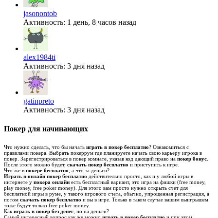
jasonontob
Активность: 1 день, 8 часов назад
alex1984ti
Активность: 3 дня назад
gatinpreto
Активность: 3 дня назад
Покер для начинающих
Что нужно сделать, что бы начать
играть в покер бесплатно
? Ознакомиться с
правилами покера. Выбрать покеррум где планируете начать свою карьеру игрока в
покер. Зарегистрироваться в покер комнате, указав код дающий право на
покер бонус
.
После этого можно будет,
скачать покер бесплатно
и приступить к игре.
Что же в
покере бесплатно
, а что за деньги?
Играть в онлайн покер бесплатно
действительно просто, как и у любой игры в
интернете у
покера онлайн
есть бесплатный вариант, это игра на фишки (free money,
play money, free poker money). Для этого вам просто нужно открыть счет для
бесплатной игры в руме, у такого игрового счета, обычно, упрощенная регистрация, а
потом
скачать покер бесплатно
и вы в игре. Только в таком случае вашим выигрышем
тоже будут только free poker money.
Как
играть в покер без денег
, но на деньги?
Самый интересный вопрос как же можно
играть в покер бесплатно
и при этом