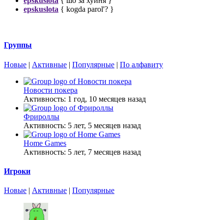
epskuslota
{ шо за хуйня }
epskuslota
{ kogda parol'? }
Группы
Новые
|
Активные
|
Популярные
|
По алфавиту
Новости покера
Активность: 1 год, 10 месяцев назад
Фрироллы
Активность: 5 лет, 5 месяцев назад
Home Games
Активность: 5 лет, 7 месяцев назад
Игроки
Новые
|
Активные
|
Популярные