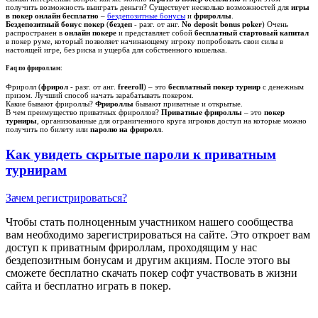
получить возможность выиграть деньги? Существует несколько возможностей для
игры
в покер онлайн бесплатно
–
бездепозитные бонусы
и
фрироллы
.
Бездепозитный бонус покер
(
бездеп
- разг. от анг.
No deposit bonus poker
) Очень
распространен в
онлайн покере
и представляет собой
бесплатный стартовый капитал
в покер руме, который позволяет начинающему игроку попробовать свои силы в
настоящей игре, без риска и ущерба для собственного кошелька.
Faq по фрироллам:
Фриролл (
фрирол
- разг. от анг.
freeroll
) – это
бесплатный покер турнир
с денежным
призом. Лучший способ начать зарабатывать покером.
Какие бывают фрироллы?
Фрироллы
бывают приватные и открытые.
В чем преимущество приватных фрироллов?
Приватные фрироллы
– это
покер
турниры
, организованные для ограниченного круга игроков доступ на которые можно
получить по билету или
паролю на фриролл
.
Как увидеть скрытые пароли к приватным
турнирам
Зачем регистрироваться?
Чтобы стать полноценным участником нашего сообщества
вам необходимо зарегистрироваться на сайте. Это откроет вам
доступ к приватным фрироллам, проходящим у нас
бездепозитным бонусам и другим акциям. После этого вы
сможете бесплатно скачать покер софт участвовать в жизни
сайта и бесплатно играть в покер.