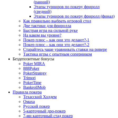
(ранний)
Этапы турниров по покеру фриролл
(средний)
Этапы турниров по покеру фриролл (финал)
Как правильно выбрать игровой стол
Две тактики для фриролла
Быстрая игра на сильной руке
На каком вы уровне?
Покер плюс – как они это делают?-1
Покер плюс – как они это делают?-2
Старайтесь чаще уравнивать ставки на ривере
Тактика игры с опытным соперником
Бездепозитные бонусы
Poker MIRA
888Poker
PokerStrategy
Trimori
PokerTime
BankrollMob
Правила покера
Техасский Холдем
Омаха
Русский покер
5-карточный дро-покер
7-ми карточный стад покер