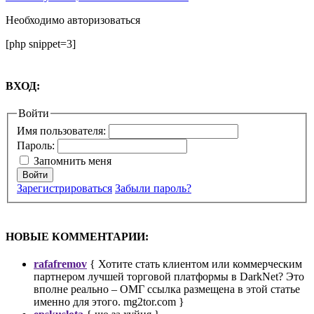
Необходимо авторизоваться
[php snippet=3]
ВХОД:
Войти
Имя пользователя:
Пароль:
Запомнить меня
Войти
Зарегистрироваться
Забыли пароль?
НОВЫЕ КОММЕНТАРИИ:
rafafremov
{ Хотите стать клиентом или коммерческим
партнером лучшей торговой платформы в DarkNet? Это
вполне реально – ОМГ ссылка размещена в этой статье
именно для этого. mg2tor.com }