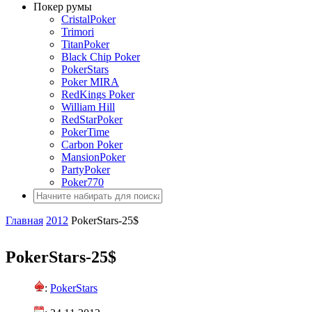
Покер румы
CristalPoker
Trimori
TitanPoker
Black Chip Poker
PokerStars
Poker MIRA
RedKings Poker
William Hill
RedStarPoker
PokerTime
Carbon Poker
MansionPoker
PartyPoker
Poker770
Главная
2012
PokerStars-25$
PokerStars-25$
:
PokerStars