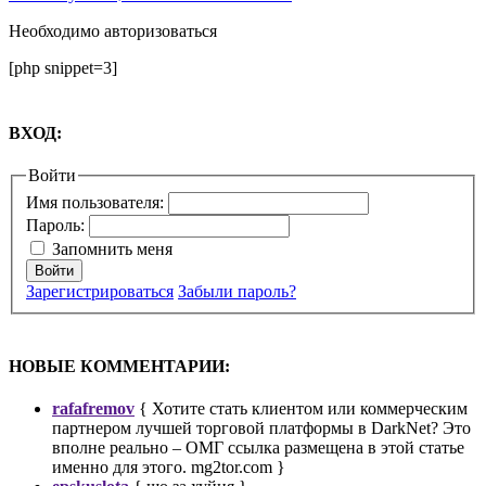
Необходимо авторизоваться
[php snippet=3]
ВХОД:
Войти
Имя пользователя:
Пароль:
Запомнить меня
Войти
Зарегистрироваться
Забыли пароль?
НОВЫЕ КОММЕНТАРИИ:
rafafremov
{ Хотите стать клиентом или коммерческим
партнером лучшей торговой платформы в DarkNet? Это
вполне реально – ОМГ ссылка размещена в этой статье
именно для этого. mg2tor.com }