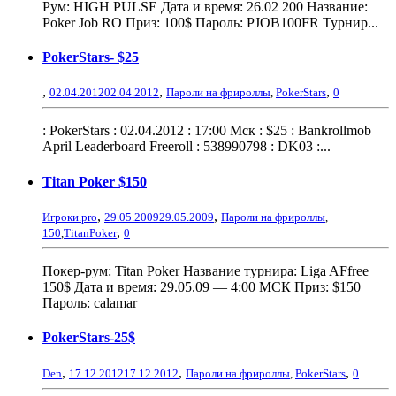
Рум: HIGH PULSE Дата и время: 26.02 200 Название:
Poker Job RO Приз: 100$ Пароль: PJOB100FR Турнир...
PokerStars- $25
,
,
,
02.04.2012
02.04.2012
Пароли на фрироллы
,
PokerStars
0
: PokerStars : 02.04.2012 : 17:00 Мск : $25 : Bankrollmob
April Leaderboard Freeroll : 538990798 : DK03 :...
Titan Poker $150
,
,
Игроки.pro
29.05.2009
29.05.2009
Пароли на фрироллы
,
,
150
,
TitanPoker
0
Покер-рум: Titan Poker Название турнира: Liga AFfree
150$ Дата и время: 29.05.09 — 4:00 МСК Приз: $150
Пароль: calamar
PokerStars-25$
,
,
,
Den
17.12.2012
17.12.2012
Пароли на фрироллы
,
PokerStars
0