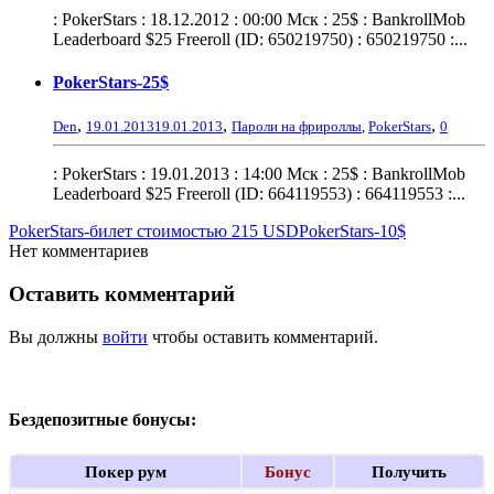
: PokerStars : 18.12.2012 : 00:00 Мск : 25$ : BankrollMob
Leaderboard $25 Freeroll (ID: 650219750) : 650219750 :...
PokerStars-25$
,
,
,
Den
19.01.2013
19.01.2013
Пароли на фрироллы
,
PokerStars
0
: PokerStars : 19.01.2013 : 14:00 Мск : 25$ : BankrollMob
Leaderboard $25 Freeroll (ID: 664119553) : 664119553 :...
PokerStars-билет стоимостью 215 USD
PokerStars-10$
Нет комментариев
Оставить комментарий
Вы должны
войти
чтобы оставить комментарий.
Бездепозитные бонусы:
Покер рум
Бонус
Получить