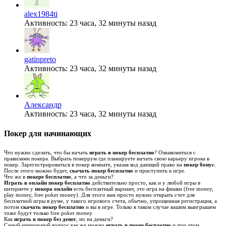
alex1984ti
Активность: 23 часа, 32 минуты назад
gatinpreto
Активность: 23 часа, 32 минуты назад
Александр
Активность: 23 часа, 32 минуты назад
Покер для начинающих
Что нужно сделать, что бы начать
играть в покер бесплатно
? Ознакомиться с
правилами покера. Выбрать покеррум где планируете начать свою карьеру игрока в
покер. Зарегистрироваться в покер комнате, указав код дающий право на
покер бонус
.
После этого можно будет,
скачать покер бесплатно
и приступить к игре.
Что же в
покере бесплатно
, а что за деньги?
Играть в онлайн покер бесплатно
действительно просто, как и у любой игры в
интернете у
покера онлайн
есть бесплатный вариант, это игра на фишки (free money,
play money, free poker money). Для этого вам просто нужно открыть счет для
бесплатной игры в руме, у такого игрового счета, обычно, упрощенная регистрация, а
потом
скачать покер бесплатно
и вы в игре. Только в таком случае вашим выигрышем
тоже будут только free poker money.
Как
играть в покер без денег
, но на деньги?
Самый интересный вопрос как же можно
играть в покер бесплатно
и при этом