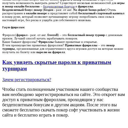
получить возможность выиграть деньги? Существует несколько возможностей для
игры
в покер онлайн бесплатно
–
бездепозитные бонусы
и
фрироллы
.
Бездепозитный бонус покер
(
бездеп
- разг. от анг.
No deposit bonus poker
) Очень
распространен в
онлайн покере
и представляет собой
бесплатный стартовый капитал
в покер руме, который позволяет начинающему игроку попробовать свои силы в
настоящей игре, без риска и ущерба для собственного кошелька.
Faq по фрироллам:
Фриролл (
фрирол
- разг. от анг.
freeroll
) – это
бесплатный покер турнир
с денежным
призом. Лучший способ начать зарабатывать покером.
Какие бывают фрироллы?
Фрироллы
бывают приватные и открытые.
В чем преимущество приватных фрироллов?
Приватные фрироллы
– это
покер
турниры
, организованные для ограниченного круга игроков доступ на которые можно
получить по билету или
паролю на фриролл
.
Как увидеть скрытые пароли к приватным
турнирам
Зачем регистрироваться?
Чтобы стать полноценным участником нашего сообщества
вам необходимо зарегистрироваться на сайте. Это откроет вам
доступ к приватным фрироллам, проходящим у нас
бездепозитным бонусам и другим акциям. После этого вы
сможете бесплатно скачать покер софт участвовать в жизни
сайта и бесплатно играть в покер.