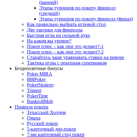
(ранний)
Этапы турниров по покеру фриролл
(средний)
Этапы турниров по покеру фриролл (финал)
Как правильно выбрать игровой стол
Две тактики для фриролла
Быстрая игра на сильной руке
На каком вы уровне?
Покер плюс – как они это делают?-1
Покер плюс – как они это делают?-2
Старайтесь чаще уравнивать ставки на ривере
Тактика игры с опытным соперником
Бездепозитные бонусы
Poker MIRA
888Poker
PokerStrategy
Trimori
PokerTime
BankrollMob
Правила покера
Техасский Холдем
Омаха
Русский покер
5-карточный дро-покер
7-ми карточный стад покер