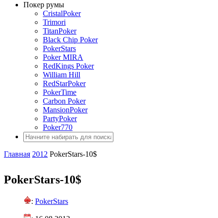
Покер румы
CristalPoker
Trimori
TitanPoker
Black Chip Poker
PokerStars
Poker MIRA
RedKings Poker
William Hill
RedStarPoker
PokerTime
Carbon Poker
MansionPoker
PartyPoker
Poker770
Главная
2012
PokerStars-10$
PokerStars-10$
:
PokerStars