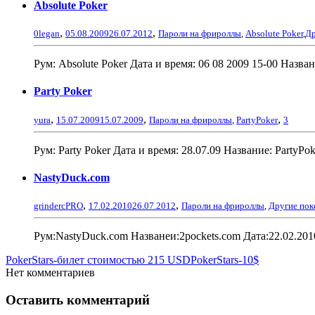
Absolute Poker
,
,
0legan
05.08.2009
26.07.2012
Пароли на фрироллы
,
Absolute Poker
,
Др
Рум: Absolute Poker Дата и время: 06 08 2009 15-00 Назван
Party Poker
,
,
,
yura
15.07.2009
15.07.2009
Пароли на фрироллы
,
PartyPoker
3
Рум: Party Poker Дата и время: 28.07.09 Название: PartyPok
NastyDuck.com
,
,
grindercPRO
17.02.2010
26.07.2012
Пароли на фрироллы
,
Другие пок
Рум:NastyDuck.com Названеи:2pockets.com Дата:22.02.201
PokerStars-билет стоимостью 215 USD
PokerStars-10$
Нет комментариев
Оставить комментарий