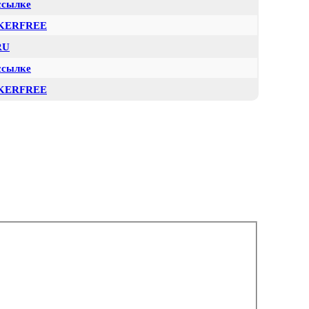
ссылке
KERFREE
RU
ссылке
KERFREE