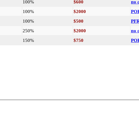
100%
$600
по 
100%
$2000
PO
100%
$500
PF
250%
$2000
по 
150%
$750
PO