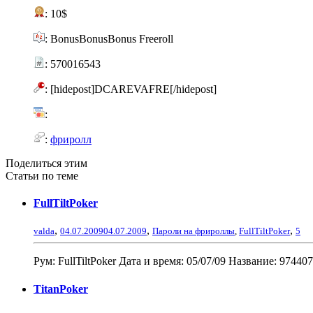
: 10$
: BonusBonusBonus Freeroll
: 570016543
: [hidepost]DCAREVAFRE[/hidepost]
:
:
фриролл
Поделиться этим
Cтатьи по теме
FullTiltPoker
,
,
,
valda
04.07.2009
04.07.2009
Пароли на фрироллы
,
FullTiltPoker
5
Рум: FullTiltPoker Дата и время: 05/07/09 Название: 974407
TitanPoker