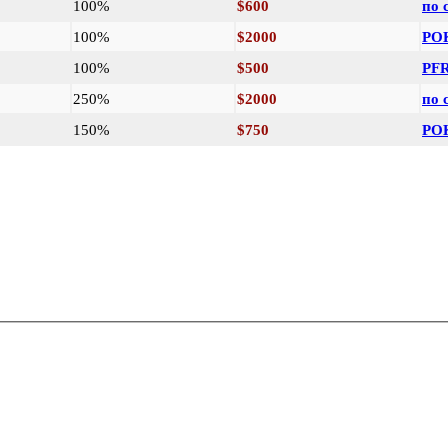
100%
$600
по 
100%
$2000
PO
100%
$500
PF
250%
$2000
по 
150%
$750
PO