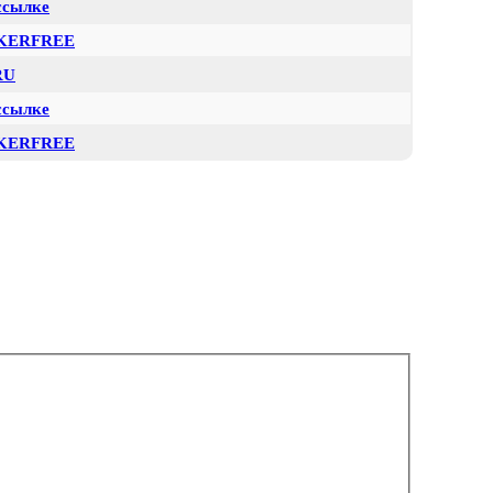
ссылке
KERFREE
RU
ссылке
KERFREE