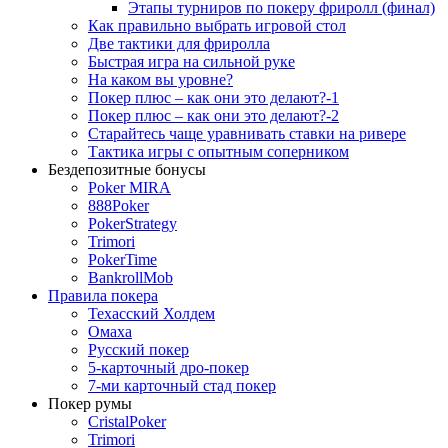
Этапы турниров по покеру фриролл (финал)
Как правильно выбрать игровой стол
Две тактики для фриролла
Быстрая игра на сильной руке
На каком вы уровне?
Покер плюс – как они это делают?-1
Покер плюс – как они это делают?-2
Старайтесь чаще уравнивать ставки на ривере
Тактика игры с опытным соперником
Бездепозитные бонусы
Poker MIRA
888Poker
PokerStrategy
Trimori
PokerTime
BankrollMob
Правила покера
Техасский Холдем
Омаха
Русский покер
5-карточный дро-покер
7-ми карточный стад покер
Покер румы
CristalPoker
Trimori