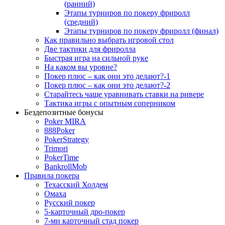
(ранний)
Этапы турниров по покеру фриролл
(средний)
Этапы турниров по покеру фриролл (финал)
Как правильно выбрать игровой стол
Две тактики для фриролла
Быстрая игра на сильной руке
На каком вы уровне?
Покер плюс – как они это делают?-1
Покер плюс – как они это делают?-2
Старайтесь чаще уравнивать ставки на ривере
Тактика игры с опытным соперником
Бездепозитные бонусы
Poker MIRA
888Poker
PokerStrategy
Trimori
PokerTime
BankrollMob
Правила покера
Техасский Холдем
Омаха
Русский покер
5-карточный дро-покер
7-ми карточный стад покер