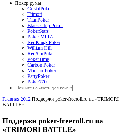
Покер румы
CristalPoker
Trimori
TitanPoker
Black Chip Poker
PokerStars
Poker MIRA
RedKings Poker
William Hill
RedStarPoker
PokerTime
Carbon Poker
MansionPoker
PartyPoker
Poker770
Главная
2012
Поддержи poker-freeroll.ru на «TRIMORI
BATTLE»
Поддержи poker-freeroll.ru на
«TRIMORI BATTLE»