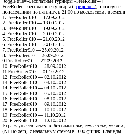
[toggle title=»Бесплатные турниры «FreeRoller»»]
FreeRoller – бесплатные турниры (
фрироллы
), проходят с
понедельника по пятницу, в 21:00 по московскому времени.
1. FreeRoller €10 — 17.09.2012
2. FreeRoller €10 — 18.09.2012
3. FreeRoller €10 — 19.09.2012
4. FreeRoller €10 — 20.09.2012
5. FreeRoller €10 — 21.09.2012
6. FreeRoller €10 — 24.09.2012
7. FreeRoller€10 — 25.09.2012
8. FreeRoller€10 — 26.09.2012
9.FreeRoller€10 — 27.09.2012
10. FreeRoller€10 — 28.09.2012
11.FreeRoller€10 — 01.10.2012
12. FreeRoller€10 — 02.10.2012
13. FreeRoller€10 — 03.10.2012
14. FreeRoller€10 — 04.10.2012
15. FreeRoller€10 — 05.10.2012
16. FreeRoller€10 — 08.10.2012
17. FreeRoller€10 — 09.10.2012
18. FreeRoller€10 — 10.10.2012
19. FreeRoller€10 — 11.10.2012
20. FreeRoller€10 — 12.10.2012
Игра осуществляться по безлимитному техасскому холдему
(NLHoldem), с начальным стеком в 1000 фишек. Блайнды