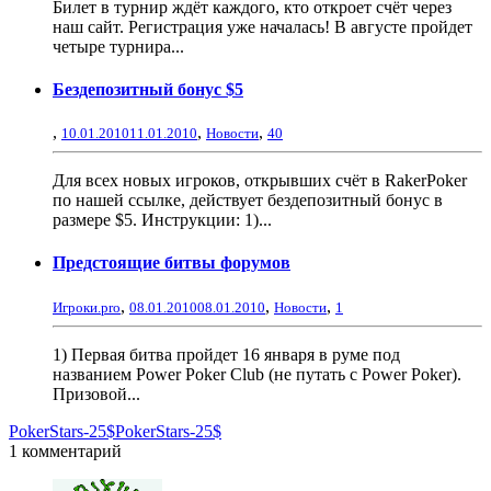
Билет в турнир ждёт каждого, кто откроет счёт через
наш сайт. Регистрация уже началась! В августе пройдет
четыре турнира...
Бездепозитный бонус $5
,
,
,
10.01.2010
11.01.2010
Новости
40
Для всех новых игроков, открывших счёт в RakerPoker
по нашей ссылке, действует бездепозитный бонус в
размере $5. Инструкции: 1)...
Предстоящие битвы форумов
,
,
,
Игроки.pro
08.01.2010
08.01.2010
Новости
1
1) Первая битва пройдет 16 января в руме под
названием Power Poker Club (не путать с Power Poker).
Призовой...
PokerStars-25$
PokerStars-25$
1 комментарий