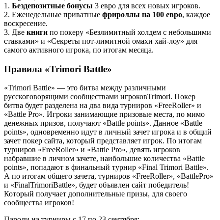
1.
Бездепозитные бонусы
3 евро для всех новых игроков.
2. Еженедельные приватные
фрироллы на 100 евро
, каждое
воскресение.
3. Две
книги
по покеру «Безлимитный холдем с небольшими
ставками» и «Секреты пот-лимитной омахи хай-лоу» для
самого активного игрока, по итогам месяца.
Правила «Trimori Battle»
«Trimori Battle» — это битва между различными
русскоговорящими сообществами игроковTrimori. Покер
битва будет разделена на два вида турниров «FreeRoller» и
«Battle Pro». Игроки занимающие призовые места, по мимо
денежных призов, получают «Battle points». Данное «Battle
points», одновременно идут в личный зачет игрока и в общий
зачет покер сайта, который представляет игрок. По итогам
турниров «FreeRoller» и «Battle Pro», девять игроков
набравшие в личном зачете, наибольшие количества «Battle
points», попадают в финальный турнир «Final Trimori Battle».
А по итогам общего зачета, турниров «FreeRoller», «BattlePro»
и «FinalTrimoriBattle», будет объявлен сайт победитель!
Который получает дополнительные призы, для своего
сообщества игроков!
Пароли на турниры с 17 по 23 сентября: