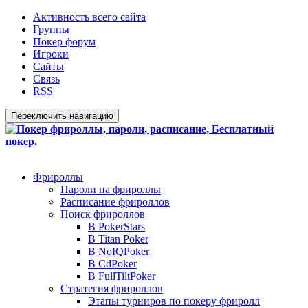
Активность всего сайта
Группы
Покер форум
Игроки
Сайты
Связь
RSS
Переключить навигацию
Фрироллы
Пароли на фрироллы
Расписание фрироллов
Поиск фрироллов
В PokerStars
В Titan Poker
В NoIQPoker
В CdPoker
В FullTiltPoker
Стратегия фрироллов
Этапы турниров по покеру фриролл