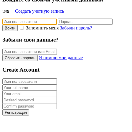
или
Создать учетную запись
Запомнить меня
Забыли пароль?
Войти
Забыли свои данные?
Я помню мои данные
Сбросить пароль
Create Account
Регистрация