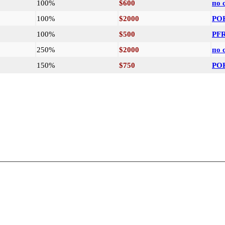
100%
$600
по 
100%
$2000
PO
100%
$500
PF
250%
$2000
по 
150%
$750
PO