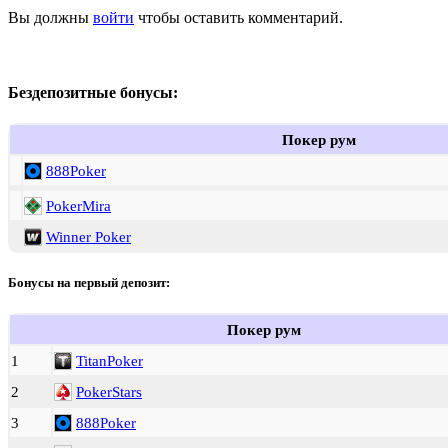
Вы должны
войти
чтобы оставить комментарий.
Бездепозитные бонусы:
Покер рум
888Poker
PokerMira
Winner Poker
Бонусы на первый депозит:
Покер рум
1
TitanPoker
2
PokerStars
3
888Poker