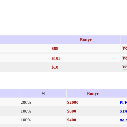
Бонус
$88
$103
$10
%
Бонус
200%
$2000
PF
100%
$600
ST
100%
$400
по 