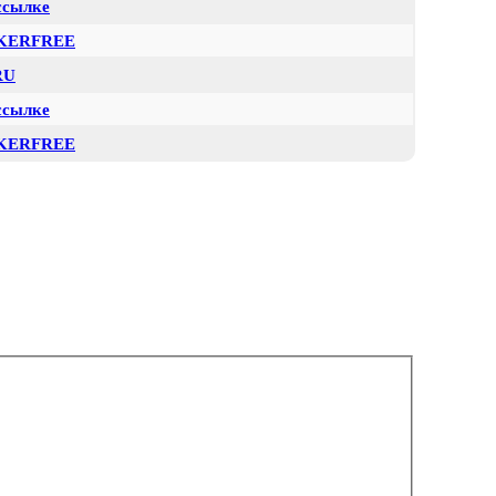
ссылке
KERFREE
RU
ссылке
KERFREE