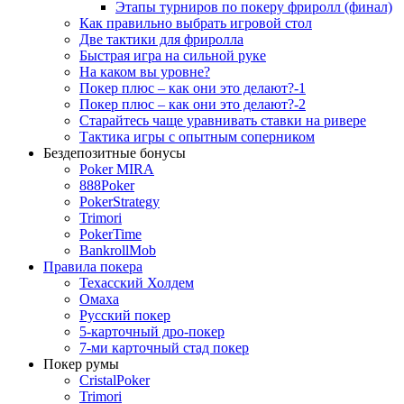
Этапы турниров по покеру фриролл (финал)
Как правильно выбрать игровой стол
Две тактики для фриролла
Быстрая игра на сильной руке
На каком вы уровне?
Покер плюс – как они это делают?-1
Покер плюс – как они это делают?-2
Старайтесь чаще уравнивать ставки на ривере
Тактика игры с опытным соперником
Бездепозитные бонусы
Poker MIRA
888Poker
PokerStrategy
Trimori
PokerTime
BankrollMob
Правила покера
Техасский Холдем
Омаха
Русский покер
5-карточный дро-покер
7-ми карточный стад покер
Покер румы
CristalPoker
Trimori