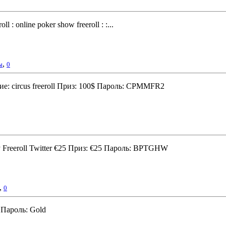
l : online poker show freeroll : :...
,
ы
0
ие: circus freeroll Приз: 100$ Пароль: CPMMFR2
y Freeroll Twitter €25 Приз: €25 Пароль: BPTGHW
,
0
 Пароль: Gold