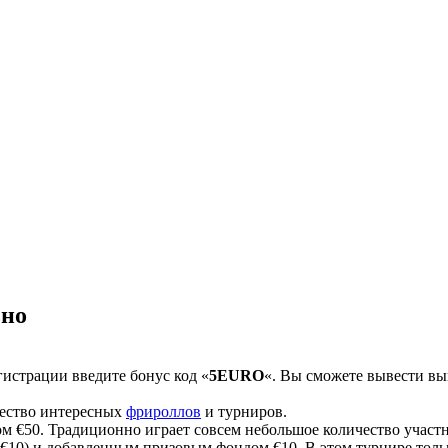
ьно
гистрации введите бонус код «
5EURO
«. Вы сможете вывести вы
жество интересных
фрироллов
и турниров.
м €50. Традиционно играет совсем небольшое количество участ
 и €10) и добавленным призовым фондом €10. В этом турнире толь