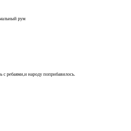
рмальный рум
ь с ребаями,и народу поприбавилось.