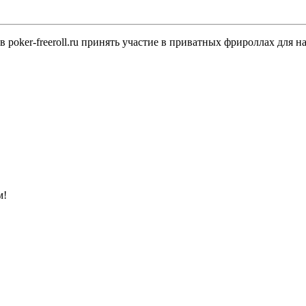
oker-freeroll.ru принять участие в приватных фрироллах для наш
м!