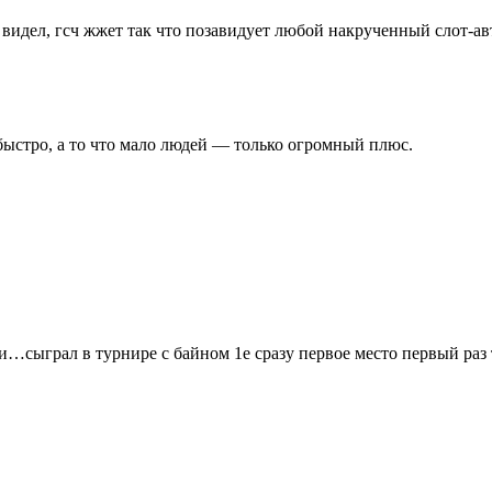
 видел, гсч жжет так что позавидует любой накрученный слот-авт
быстро, а то что мало людей — только огромный плюс.
сыграл в турнире с байном 1е сразу первое место первый раз