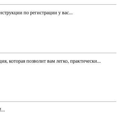
трукции по регистрации у вас...
я, которая позволит вам легко, практически...
...