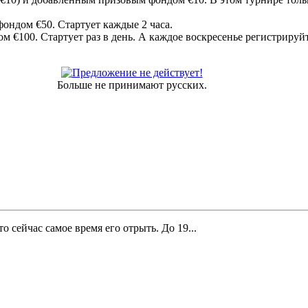
ондом €50. Стартует каждые 2 часа.
 €100. Стартует раз в день. А каждое воскресенье регистрируй
Больше не принимают русских.
о сейчас самое время его отрыть. До 19...