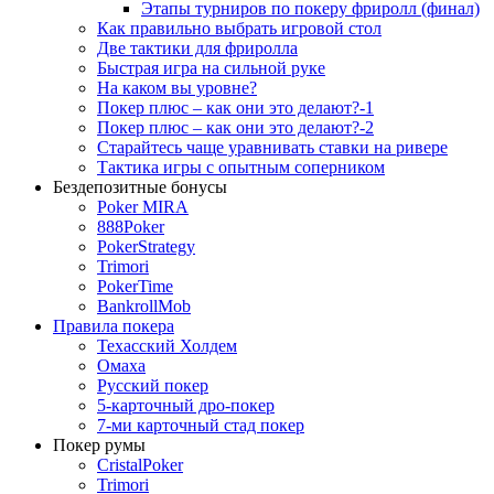
Этапы турниров по покеру фриролл (финал)
Как правильно выбрать игровой стол
Две тактики для фриролла
Быстрая игра на сильной руке
На каком вы уровне?
Покер плюс – как они это делают?-1
Покер плюс – как они это делают?-2
Старайтесь чаще уравнивать ставки на ривере
Тактика игры с опытным соперником
Бездепозитные бонусы
Poker MIRA
888Poker
PokerStrategy
Trimori
PokerTime
BankrollMob
Правила покера
Техасский Холдем
Омаха
Русский покер
5-карточный дро-покер
7-ми карточный стад покер
Покер румы
CristalPoker
Trimori