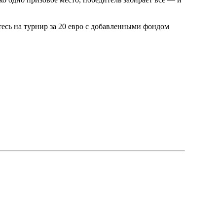
тесь на турнир за 20 евро с добавленными фондом