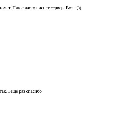
омат. Плюс часто виснет сервер. Вот =)))
 так…еще раз спасибо