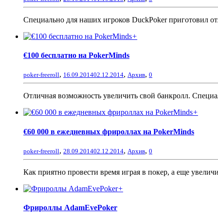
Специально для наших игроков DuckPoker приготовил от
+
€100 бесплатно на PokerMinds
,
,
,
poker-freeroll
16.09.2014
02.12.2014
Архив
0
Отличная возможность увеличить свой банкролл. Специаль
+
€60 000 в ежедневных фрироллах на PokerMinds
,
,
,
poker-freeroll
28.09.2014
02.12.2014
Архив
0
Как приятно провести время играя в покер, а еще увеличи
+
Фрироллы AdamEvePoker