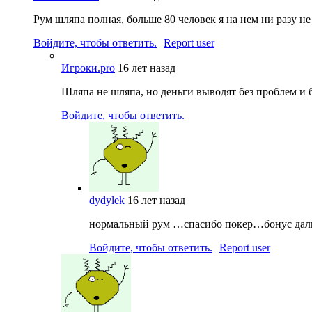
Рум шляпа полная, больше 80 человек я на нем ни разу не
Войдите, чтобы ответить.
Report user
Игроки.pro
16 лет назад
Шляпа не шляпа, но деньги выводят без проблем и 
Войдите, чтобы ответить.
dydylek
16 лет назад
нормальный рум …спасибо покер…бонус дали…
Войдите, чтобы ответить.
Report user