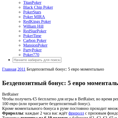
TitanPoker
Black Chip Poker
PokerStars
Poker MIRA
RedKings Poker
William Hill
RedStarPoker
PokerTime
Carbon Poker
MansionPoker
PartyPoker
Poker770
Главная
2011
Бездепозитный бонус: 5 евро моментально
Бездепозитный бонус: 5 евро моментал
BetRaiser
Чтобы получить €5 бесплатно для игры в BetRaiser, во время ре
100 евро (или проиграете бездепозитный бонус).
Кроме моментального бонуса в руме постоянно проходит мно
Фрироллы
: каждые 2 часа вас ждёт
фриролл
с призовым фондо
Турниры:
турниры на 6-10 человек
с байином (€1, €2, €3, €5