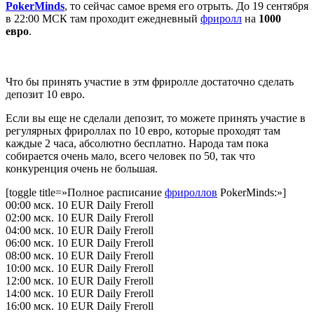
PokerMinds
, то сейчас самое время его отрыть. До 19 сентября
в 22:00 МСК там проходит ежедневный
фриролл
на
1000
евро
.
Что бы принять участие в этм фриролле достаточно сделать
депозит 10 евро.
Если вы еще не сделали депозит, то можете принять участие в
регулярных фрироллах по 10 евро, которые проходят там
каждые 2 часа, абсолютно бесплатно. Народа там пока
собирается очень мало, всего человек по 50, так что
конкуренция очень не большая.
[toggle title=»Полное расписание
фрироллов
PokerMinds:»]
00:00 мск. 10 EUR Daily Freroll
02:00 мск. 10 EUR Daily Freroll
04:00 мск. 10 EUR Daily Freroll
06:00 мск. 10 EUR Daily Freroll
08:00 мск. 10 EUR Daily Freroll
10:00 мск. 10 EUR Daily Freroll
12:00 мск. 10 EUR Daily Freroll
14:00 мск. 10 EUR Daily Freroll
16:00 мск. 10 EUR Daily Freroll