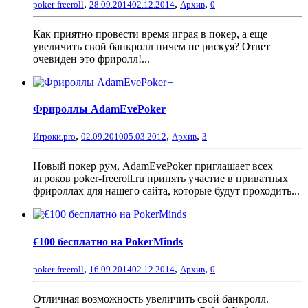
,
,
,
poker-freeroll
28.09.2014
02.12.2014
Архив
0
Как приятно провести время играя в покер, а еще
увеличить свой банкролл ничем не рискуя? Ответ
очевиден это фриролл!...
+
Фрироллы AdamEvePoker
,
,
,
Игроки.pro
02.09.2010
05.03.2012
Архив
3
Новый покер рум, AdamEvePoker приглашает всех
игроков poker-freeroll.ru принять участие в приватных
фрироллах для нашего сайта, которые будут проходить...
+
€100 бесплатно на PokerMinds
,
,
,
poker-freeroll
16.09.2014
02.12.2014
Архив
0
Отличная возможность увеличить свой банкролл.