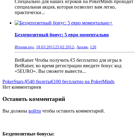
Специально для наших игроков на PokerMinds проходит
специальная акция, которая позволит вам легко,
практически...
+
Бездепозитный бонус: 5 евро моментально
,
,
,
Игроки.pro
18.03.2011
25.02.2012
Архив
126
BetRaiser Чтобы получить €5 бесплатно для игры в
BetRaiser, во время регистрации введите бонус код
«5EURO«. Вы сможете вывести...
PokerStars-$540 билеты
€100 бесплатно на PokerMinds
Нет комментариев
Оставить комментарий
Вы должны
войти
чтобы оставить комментарий.
Бездепозитные бонусы: