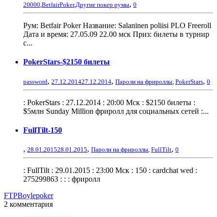
,
20000
,
BetfairPoker
,
Другие покер румы
0
Рум: Betfair Poker Название: Salaninen poliisi PLO Freeroll
Дата и время: 27.05.09 22.00 мск Приз: билеты в турнир
с...
PokerStars-$2150 билеты
,
,
,
password
27.12.2014
27.12.2014
Пароли на фрироллы
,
PokerStars
0
: PokerStars : 27.12.2014 : 20:00 Мск : $2150 билеты :
$5млн Sunday Million фриролл для социальных сетей :...
FullTilt-150
,
,
,
28.01.2015
28.01.2015
Пароли на фрироллы
,
FullTilt
0
: FullTilt : 29.01.2015 : 23:00 Мск : 150 : cardchat wed :
275299863 : : : фриролл
FTP
Boylepoker
2 комментария