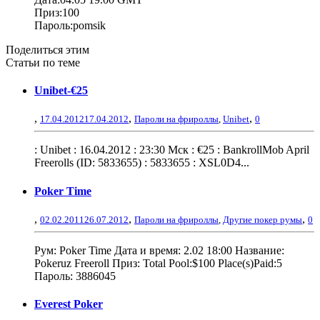
Приз:100
Пароль:pomsik
Поделиться этим
Cтатьи по теме
Unibet-€25
,
,
,
17.04.2012
17.04.2012
Пароли на фрироллы
,
Unibet
0
: Unibet : 16.04.2012 : 23:30 Мск : €25 : BankrollMob April
Freerolls (ID: 5833655) : 5833655 : XSL0D4...
Poker Time
,
,
,
02.02.2011
26.07.2012
Пароли на фрироллы
,
Другие покер румы
0
Рум: Poker Time Дата и время: 2.02 18:00 Название:
Pokeruz Freeroll Приз: Total Pool:$100 Place(s)Paid:5
Пароль: 3886045
Everest Poker