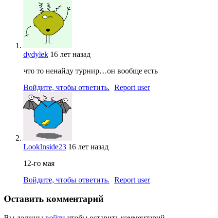
dydylek
16 лет назад
что то ненайду турнир…он вообще есть
Войдите, чтобы ответить.
Report user
LookInside23
16 лет назад
12-го мая
Войдите, чтобы ответить.
Report user
Оставить комментарий
Вы должны
войти
чтобы оставить комментарий.