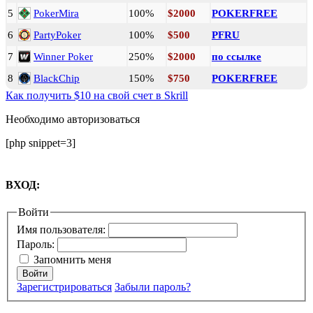
5
PokerMira
100%
$2000
POKERFREE
6
PartyPoker
100%
$500
PFRU
7
Winner Poker
250%
$2000
по ссылке
8
BlackChip
150%
$750
POKERFREE
Как получить $10 на свой счет в Skrill
Необходимо авторизоваться
[php snippet=3]
ВХОД:
Войти
Имя пользователя:
Пароль:
Запомнить меня
Войти
Зарегистрироваться
Забыли пароль?