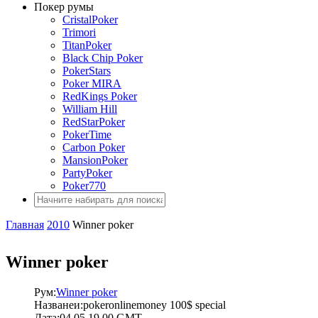
Покер румы
CristalPoker
Trimori
TitanPoker
Black Chip Poker
PokerStars
Poker MIRA
RedKings Poker
William Hill
RedStarPoker
PokerTime
Carbon Poker
MansionPoker
PartyPoker
Poker770
Главная
2010
Winner poker
Winner poker
Рум:
Winner poker
Названеи:pokeronlinemoney 100$ special
Дата:04.05 19.00 GMT