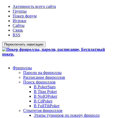
Активность всего сайта
Группы
Покер форум
Игроки
Сайты
Связь
RSS
Переключить навигацию
Фрироллы
Пароли на фрироллы
Расписание фрироллов
Поиск фрироллов
В PokerStars
В Titan Poker
В NoIQPoker
В CdPoker
В FullTiltPoker
Стратегия фрироллов
Этапы турниров по покеру фриролл