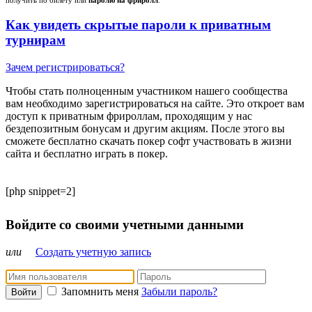
получить по билету или
паролю на фриролл
.
Как увидеть скрытые пароли к приватным
турнирам
Зачем регистрироваться?
Чтобы стать полноценным участником нашего сообщества
вам необходимо зарегистрироваться на сайте. Это откроет вам
доступ к приватным фрироллам, проходящим у нас
бездепозитным бонусам и другим акциям. После этого вы
сможете бесплатно скачать покер софт участвовать в жизни
сайта и бесплатно играть в покер.
[php snippet=2]
Войдите со своими учетными данными
или
Создать учетную запись
Запомнить меня
Забыли пароль?
Войти