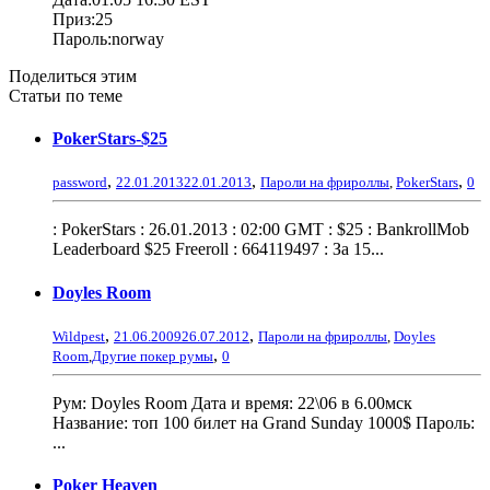
Приз:25
Пароль:norway
Поделиться этим
Cтатьи по теме
PokerStars-$25
,
,
,
password
22.01.2013
22.01.2013
Пароли на фрироллы
,
PokerStars
0
: PokerStars : 26.01.2013 : 02:00 GMT : $25 : BankrollMob
Leaderboard $25 Freeroll : 664119497 : За 15...
Doyles Room
,
,
Wildpest
21.06.2009
26.07.2012
Пароли на фрироллы
,
Doyles
,
Room
,
Другие покер румы
0
Рум: Doyles Room Дата и время: 22\06 в 6.00мск
Название: топ 100 билет на Grand Sunday 1000$ Пароль:
...
Poker Heaven