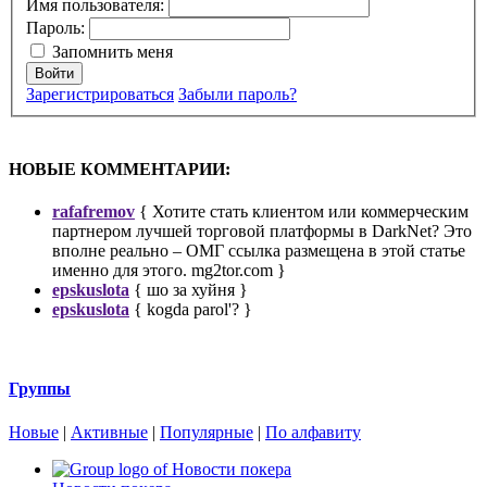
Имя пользователя:
Пароль:
Запомнить меня
Войти
Зарегистрироваться
Забыли пароль?
НОВЫЕ КОММЕНТАРИИ:
rafafremov
{ Хотите стать клиентом или коммерческим
партнером лучшей торговой платформы в DarkNet? Это
вполне реально – ОМГ ссылка размещена в этой статье
именно для этого. mg2tor.com }
epskuslota
{ шо за хуйня }
epskuslota
{ kogda parol'? }
Группы
Новые
|
Активные
|
Популярные
|
По алфавиту