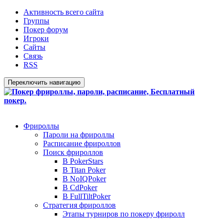
Активность всего сайта
Группы
Покер форум
Игроки
Сайты
Связь
RSS
Переключить навигацию
Фрироллы
Пароли на фрироллы
Расписание фрироллов
Поиск фрироллов
В PokerStars
В Titan Poker
В NoIQPoker
В CdPoker
В FullTiltPoker
Стратегия фрироллов
Этапы турниров по покеру фриролл