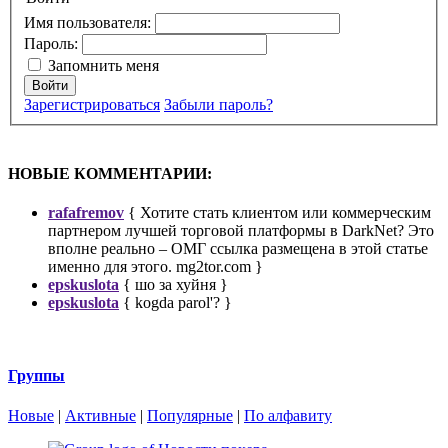
Имя пользователя:
Пароль:
Запомнить меня
Войти
Зарегистрироваться
Забыли пароль?
НОВЫЕ КОММЕНТАРИИ:
rafafremov
{ Хотите стать клиентом или коммерческим
партнером лучшей торговой платформы в DarkNet? Это
вполне реально – ОМГ ссылка размещена в этой статье
именно для этого. mg2tor.com }
epskuslota
{ шо за хуйня }
epskuslota
{ kogda parol'? }
Группы
Новые
|
Активные
|
Популярные
|
По алфавиту