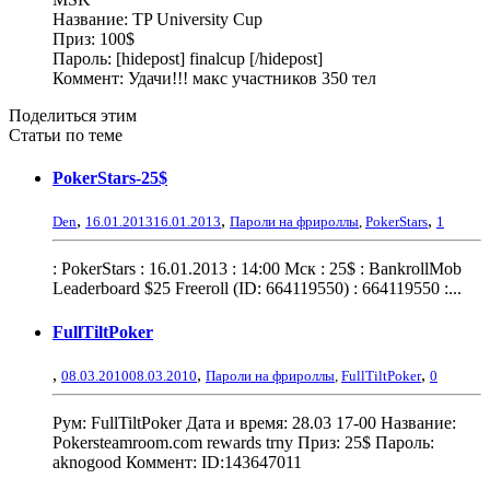
Название: TP University Cup
Приз: 100$
Пароль: [hidepost] finalcup [/hidepost]
Коммент: Удачи!!! макс участников 350 тел
Поделиться этим
Cтатьи по теме
PokerStars-25$
,
,
,
Den
16.01.2013
16.01.2013
Пароли на фрироллы
,
PokerStars
1
: PokerStars : 16.01.2013 : 14:00 Мск : 25$ : BankrollMob
Leaderboard $25 Freeroll (ID: 664119550) : 664119550 :...
FullTiltPoker
,
,
,
08.03.2010
08.03.2010
Пароли на фрироллы
,
FullTiltPoker
0
Рум: FullTiltPoker Дата и время: 28.03 17-00 Название:
Pokersteamroom.com rewards trny Приз: 25$ Пароль:
aknogood Коммент: ID:143647011