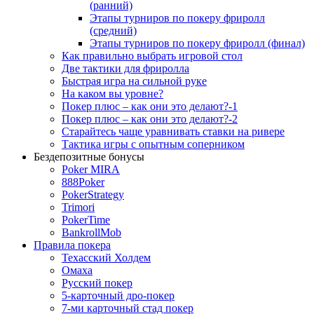
(ранний)
Этапы турниров по покеру фриролл
(средний)
Этапы турниров по покеру фриролл (финал)
Как правильно выбрать игровой стол
Две тактики для фриролла
Быстрая игра на сильной руке
На каком вы уровне?
Покер плюс – как они это делают?-1
Покер плюс – как они это делают?-2
Старайтесь чаще уравнивать ставки на ривере
Тактика игры с опытным соперником
Бездепозитные бонусы
Poker MIRA
888Poker
PokerStrategy
Trimori
PokerTime
BankrollMob
Правила покера
Техасский Холдем
Омаха
Русский покер
5-карточный дро-покер
7-ми карточный стад покер