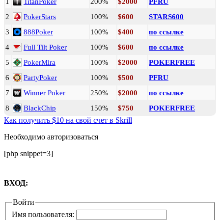
1
TitanPoker
200%
$2000
PFRU
2
PokerStars
100%
$600
STARS600
3
888Poker
100%
$400
по ссылке
4
Full Tilt Poker
100%
$600
по ссылке
5
PokerMira
100%
$2000
POKERFREE
6
PartyPoker
100%
$500
PFRU
7
Winner Poker
250%
$2000
по ссылке
8
BlackChip
150%
$750
POKERFREE
Как получить $10 на свой счет в Skrill
Необходимо авторизоваться
[php snippet=3]
ВХОД:
Войти
Имя пользователя: