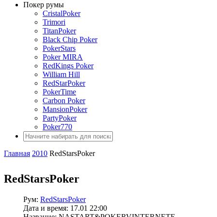
Покер румы
CristalPoker
Trimori
TitanPoker
Black Chip Poker
PokerStars
Poker MIRA
RedKings Poker
William Hill
RedStarPoker
PokerTime
Carbon Poker
MansionPoker
PartyPoker
Poker770
Главная
2010
RedStarsPoker
RedStarsPoker
Рум:
RedStarsPoker
Дата и время: 17.01 22:00
Название: NASTART&POKERVINTERNETE