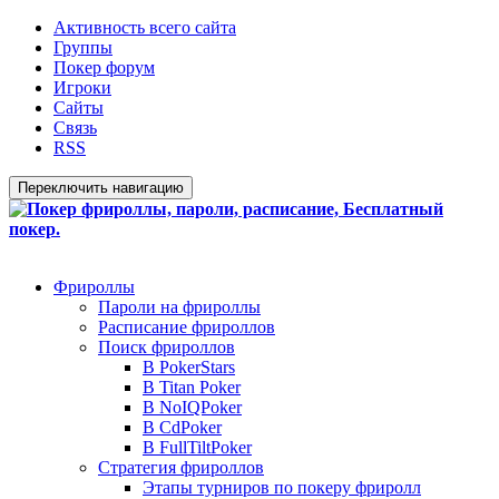
Активность всего сайта
Группы
Покер форум
Игроки
Сайты
Связь
RSS
Переключить навигацию
Фрироллы
Пароли на фрироллы
Расписание фрироллов
Поиск фрироллов
В PokerStars
В Titan Poker
В NoIQPoker
В CdPoker
В FullTiltPoker
Стратегия фрироллов
Этапы турниров по покеру фриролл