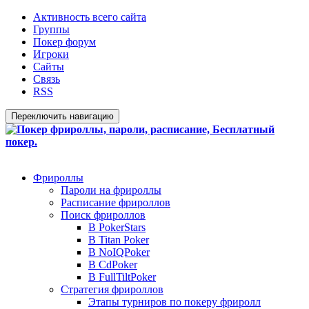
Активность всего сайта
Группы
Покер форум
Игроки
Сайты
Связь
RSS
Переключить навигацию
Фрироллы
Пароли на фрироллы
Расписание фрироллов
Поиск фрироллов
В PokerStars
В Titan Poker
В NoIQPoker
В CdPoker
В FullTiltPoker
Стратегия фрироллов
Этапы турниров по покеру фриролл