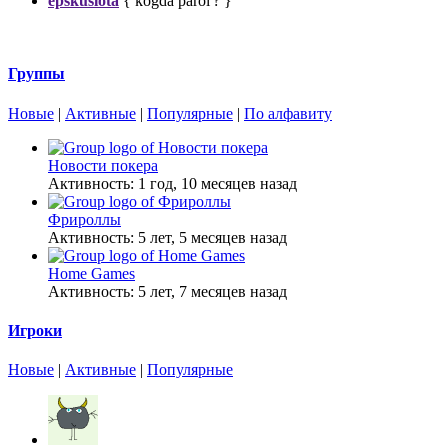
epskuslota
{ kogda parol'? }
Группы
Новые
|
Активные
|
Популярные
|
По алфавиту
Новости покера
Активность: 1 год, 10 месяцев назад
Фрироллы
Активность: 5 лет, 5 месяцев назад
Home Games
Активность: 5 лет, 7 месяцев назад
Игроки
Новые
|
Активные
|
Популярные