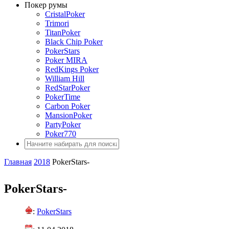
Покер румы
CristalPoker
Trimori
TitanPoker
Black Chip Poker
PokerStars
Poker MIRA
RedKings Poker
William Hill
RedStarPoker
PokerTime
Carbon Poker
MansionPoker
PartyPoker
Poker770
Главная
2018
PokerStars-
PokerStars-
:
PokerStars