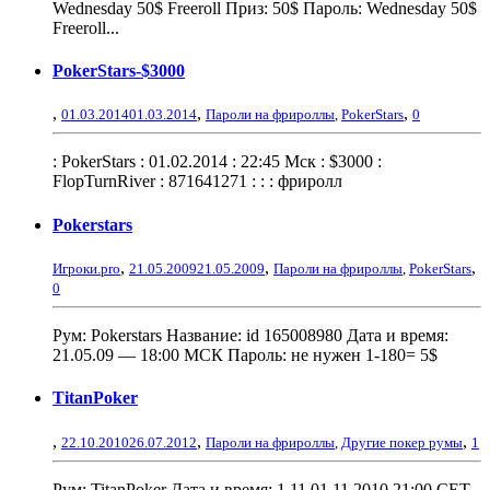
Wednesday 50$ Freeroll Приз: 50$ Пароль: Wednesday 50$
Freeroll...
PokerStars-$3000
,
,
,
01.03.2014
01.03.2014
Пароли на фрироллы
,
PokerStars
0
: PokerStars : 01.02.2014 : 22:45 Мск : $3000 :
FlopTurnRiver : 871641271 : : : фриролл
Pokerstars
,
,
,
Игроки.pro
21.05.2009
21.05.2009
Пароли на фрироллы
,
PokerStars
0
Рум: Pokerstars Название: id 165008980 Дата и время:
21.05.09 — 18:00 МСК Пароль: не нужен 1-180= 5$
TitanPoker
,
,
,
22.10.2010
26.07.2012
Пароли на фрироллы
,
Другие покер румы
1
Рум: TitanPoker Дата и время: 1.11 01.11.2010 21:00 CET