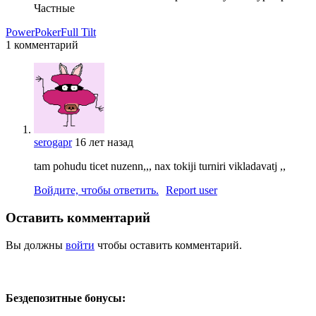
Частные
PowerPoker
Full Tilt
1 комментарий
serogapr
16 лет назад
tam pohudu ticet nuzenn,,, nax tokiji turniri vikladavatj ,,
Войдите, чтобы ответить.
Report user
Оставить комментарий
Вы должны
войти
чтобы оставить комментарий.
Бездепозитные бонусы: