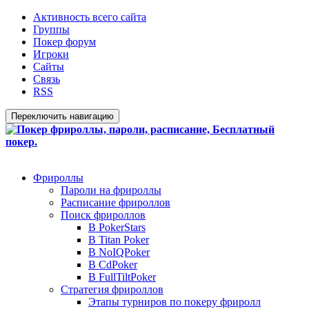
Активность всего сайта
Группы
Покер форум
Игроки
Сайты
Связь
RSS
Переключить навигацию
Фрироллы
Пароли на фрироллы
Расписание фрироллов
Поиск фрироллов
В PokerStars
В Titan Poker
В NoIQPoker
В CdPoker
В FullTiltPoker
Стратегия фрироллов
Этапы турниров по покеру фриролл