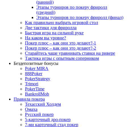
(ранний)
Этапы турниров по покеру фриролл
(средний)
Этапы турниров по покеру фриролл (финал)
Как правильно выбрать игровой стол
Две тактики для фриролла
Быстрая игра на сильной руке
На каком вы уровне?
Покер плюс – как они это делают?-1
Покер плюс – как они это делают?-2
Старайтесь чаще уравнивать ставки на ривере
Тактика игры с опытным соперником
Бездепозитные бонусы
Poker MIRA
888Poker
PokerStrategy
Trimori
PokerTime
BankrollMob
Правила покера
Техасский Холдем
Омаха
Русский покер
5-карточный дро-покер
7-ми карточный стад покер