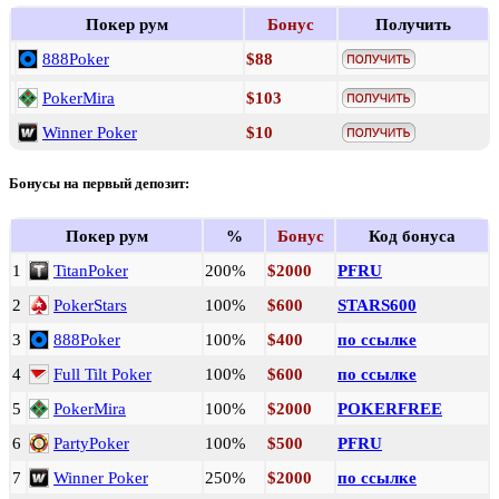
Покер рум
Бонус
Получить
888Poker
$88
PokerMira
$103
Winner Poker
$10
Бонусы на первый депозит:
Покер рум
%
Бонус
Код бонуса
1
TitanPoker
200%
$2000
PFRU
2
PokerStars
100%
$600
STARS600
3
888Poker
100%
$400
по ссылке
4
Full Tilt Poker
100%
$600
по ссылке
5
PokerMira
100%
$2000
POKERFREE
6
PartyPoker
100%
$500
PFRU
7
Winner Poker
250%
$2000
по ссылке