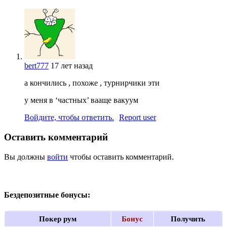
bert777
17 лет назад
а кончились , похоже , турнирчики эти
у меня в ‘частных’ вааще вакуум
Войдите, чтобы ответить.
Report user
Оставить комментарий
Вы должны
войти
чтобы оставить комментарий.
Бездепозитные бонусы:
Покер рум
Бонус
Получить