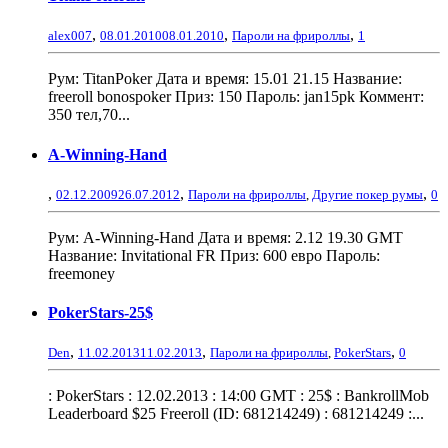
,
,
,
alex007
08.01.2010
08.01.2010
Пароли на фрироллы
1
Рум: TitanPoker Дата и время: 15.01 21.15 Название:
freeroll bonospoker Приз: 150 Пароль: jan15pk Коммент:
350 тел,70...
A-Winning-Hand
,
,
,
02.12.2009
26.07.2012
Пароли на фрироллы
,
Другие покер румы
0
Рум: A-Winning-Hand Дата и время: 2.12 19.30 GMT
Название: Invitational FR Приз: 600 евро Пароль:
freemoney
PokerStars-25$
,
,
,
Den
11.02.2013
11.02.2013
Пароли на фрироллы
,
PokerStars
0
: PokerStars : 12.02.2013 : 14:00 GMT : 25$ : BankrollMob
Leaderboard $25 Freeroll (ID: 681214249) : 681214249 :...