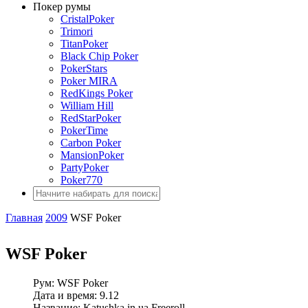
Покер румы
CristalPoker
Trimori
TitanPoker
Black Chip Poker
PokerStars
Poker MIRA
RedKings Poker
William Hill
RedStarPoker
PokerTime
Carbon Poker
MansionPoker
PartyPoker
Poker770
Главная
2009
WSF Poker
WSF Poker
Рум: WSF Poker
Дата и время: 9.12
Название: Katushka.in.ua Freeroll