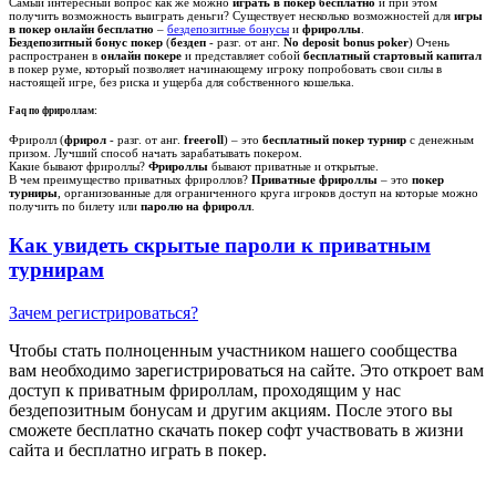
Самый интересный вопрос как же можно
играть в покер бесплатно
и при этом
получить возможность выиграть деньги? Существует несколько возможностей для
игры
в покер онлайн бесплатно
–
бездепозитные бонусы
и
фрироллы
.
Бездепозитный бонус покер
(
бездеп
- разг. от анг.
No deposit bonus poker
) Очень
распространен в
онлайн покере
и представляет собой
бесплатный стартовый капитал
в покер руме, который позволяет начинающему игроку попробовать свои силы в
настоящей игре, без риска и ущерба для собственного кошелька.
Faq по фрироллам:
Фриролл (
фрирол
- разг. от анг.
freeroll
) – это
бесплатный покер турнир
с денежным
призом. Лучший способ начать зарабатывать покером.
Какие бывают фрироллы?
Фрироллы
бывают приватные и открытые.
В чем преимущество приватных фрироллов?
Приватные фрироллы
– это
покер
турниры
, организованные для ограниченного круга игроков доступ на которые можно
получить по билету или
паролю на фриролл
.
Как увидеть скрытые пароли к приватным
турнирам
Зачем регистрироваться?
Чтобы стать полноценным участником нашего сообщества
вам необходимо зарегистрироваться на сайте. Это откроет вам
доступ к приватным фрироллам, проходящим у нас
бездепозитным бонусам и другим акциям. После этого вы
сможете бесплатно скачать покер софт участвовать в жизни
сайта и бесплатно играть в покер.