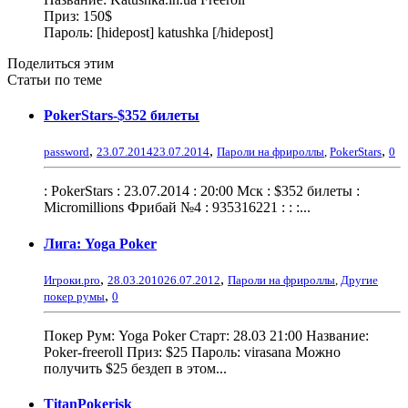
Приз: 150$
Пароль: [hidepost] katushka [/hidepost]
Поделиться этим
Cтатьи по теме
PokerStars-$352 билеты
,
,
,
password
23.07.2014
23.07.2014
Пароли на фрироллы
,
PokerStars
0
: PokerStars : 23.07.2014 : 20:00 Мск : $352 билеты :
Micromillions Фрибай №4 : 935316221 : : :...
Лига: Yoga Poker
,
,
Игроки.pro
28.03.2010
26.07.2012
Пароли на фрироллы
,
Другие
,
покер румы
0
Покер Рум: Yoga Poker Старт: 28.03 21:00 Название:
Poker-freeroll Приз: $25 Пароль: virasana Можно
получить $25 бездеп в этом...
TitanPokerisk