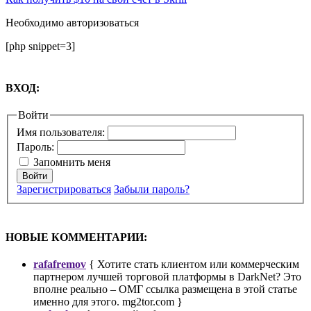
Необходимо авторизоваться
[php snippet=3]
ВХОД:
Войти
Имя пользователя:
Пароль:
Запомнить меня
Войти
Зарегистрироваться
Забыли пароль?
НОВЫЕ КОММЕНТАРИИ:
rafafremov
{ Хотите стать клиентом или коммерческим
партнером лучшей торговой платформы в DarkNet? Это
вполне реально – ОМГ ссылка размещена в этой статье
именно для этого. mg2tor.com }