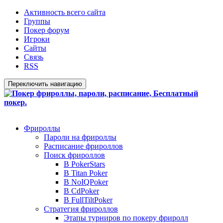
Активность всего сайта
Группы
Покер форум
Игроки
Сайты
Связь
RSS
Переключить навигацию
Фрироллы
Пароли на фрироллы
Расписание фрироллов
Поиск фрироллов
В PokerStars
В Titan Poker
В NoIQPoker
В CdPoker
В FullTiltPoker
Стратегия фрироллов
Этапы турниров по покеру фриролл