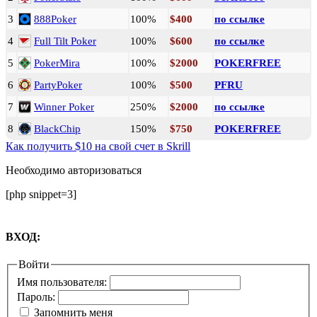
3
888Poker
100%
$400
по ссылке
4
Full Tilt Poker
100%
$600
по ссылке
5
PokerMira
100%
$2000
POKERFREE
6
PartyPoker
100%
$500
PFRU
7
Winner Poker
250%
$2000
по ссылке
8
BlackChip
150%
$750
POKERFREE
Как получить $10 на свой счет в Skrill
Необходимо авторизоваться
[php snippet=3]
ВХОД:
Войти
Имя пользователя:
Пароль:
Запомнить меня