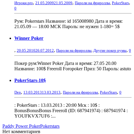
,
,
,
Игроки.pro
21.05.2009
21.05.2009
Пароли на фрироллы
,
PokerStars
0
Рум: Pokerstars Название: id 165008980 Дата и время:
21.05.09 — 18:00 МСК Пароль: не нужен 1-180= 5$
Winner Poker
,
,
,
20.05.2010
26.07.2012
Пароли на фрироллы
,
Другие покер румы
0
Покер рум:Winner Poker Дата и время: 27.05 20.00
Название: 100$ Freeroll Foropoker Приз: 50 Пароль: astuto
PokerStars-10$
,
,
,
Den
13.03.2013
13.03.2013
Пароли на фрироллы
,
PokerStars
0
: PokerStars : 13.03.2013 : 20:00 Мск : 10$ :
BonusBonusBonus Freeroll (ID: 687941974) : 687941974 :
YOUFKVX7UF6 :...
Paddy Power Poker
Pokerstars
Нет комментариев