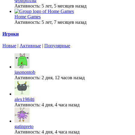
Фрироллы
Активность: 5 лет, 5 месяцев назад
Home Games
Активность: 5 лет, 7 месяцев назад
Игроки
Новые
|
Активные
|
Популярные
jasonontob
Активность: 2 дня, 12 часов назад
alex1984ti
Активность: 4 дня, 4 часа назад
gatinpreto
Активность: 4 дня, 4 часа назад