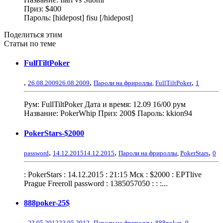
Приз: $400
Пароль: [hidepost] fisu [/hidepost]
Поделиться этим
Cтатьи по теме
FullTiltPoker
,
,
,
26.08.2009
26.08.2009
Пароли на фрироллы
,
FullTiltPoker
1
Рум: FullTiltPoker Дата и время: 12.09 16/00 рум
Название: PokerWhip Приз: 200$ Пароль: kkion94
PokerStars-$2000
,
,
,
password
14.12.2015
14.12.2015
Пароли на фрироллы
,
PokerStars
0
: PokerStars : 14.12.2015 : 21:15 Мск : $2000 : EPTlive
Prague Freeroll password : 1385057050 : : :...
888poker-25$
,
,
,
23.05.2012
23.05.2012
Пароли на фрироллы
,
888poker
0