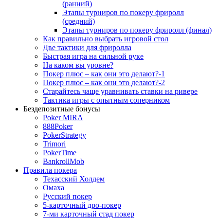
(ранний)
Этапы турниров по покеру фриролл
(средний)
Этапы турниров по покеру фриролл (финал)
Как правильно выбрать игровой стол
Две тактики для фриролла
Быстрая игра на сильной руке
На каком вы уровне?
Покер плюс – как они это делают?-1
Покер плюс – как они это делают?-2
Старайтесь чаще уравнивать ставки на ривере
Тактика игры с опытным соперником
Бездепозитные бонусы
Poker MIRA
888Poker
PokerStrategy
Trimori
PokerTime
BankrollMob
Правила покера
Техасский Холдем
Омаха
Русский покер
5-карточный дро-покер
7-ми карточный стад покер