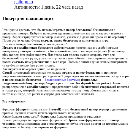
gatinpreto
Активность: 1 день, 22 часа назад
Покер для начинающих
Что нужно сделать, что бы начать
играть в покер бесплатно
? Ознакомиться с
правилами покера. Выбрать покеррум где планируете начать свою карьеру игрока в
покер. Зарегистрироваться в покер комнате, указав код дающий право на
покер бонус
.
После этого можно будет,
скачать покер бесплатно
и приступить к игре.
Что же в
покере бесплатно
, а что за деньги?
Играть в онлайн покер бесплатно
действительно просто, как и у любой игры в
интернете у
покера онлайн
есть бесплатный вариант, это игра на фишки (free money,
play money, free poker money). Для этого вам просто нужно открыть счет для
бесплатной игры в руме, у такого игрового счета, обычно, упрощенная регистрация, а
потом
скачать покер бесплатно
и вы в игре. Только в таком случае вашим выигрышем
тоже будут только free poker money.
Как
играть в покер без денег
, но на деньги?
Самый интересный вопрос как же можно
играть в покер бесплатно
и при этом
получить возможность выиграть деньги? Существует несколько возможностей для
игры
в покер онлайн бесплатно
–
бездепозитные бонусы
и
фрироллы
.
Бездепозитный бонус покер
(
бездеп
- разг. от анг.
No deposit bonus poker
) Очень
распространен в
онлайн покере
и представляет собой
бесплатный стартовый капитал
в покер руме, который позволяет начинающему игроку попробовать свои силы в
настоящей игре, без риска и ущерба для собственного кошелька.
Faq по фрироллам:
Фриролл (
фрирол
- разг. от анг.
freeroll
) – это
бесплатный покер турнир
с денежным
призом. Лучший способ начать зарабатывать покером.
Какие бывают фрироллы?
Фрироллы
бывают приватные и открытые.
В чем преимущество приватных фрироллов?
Приватные фрироллы
– это
покер
турниры
, организованные для ограниченного круга игроков доступ на которые можно
получить по билету или
паролю на фриролл
.