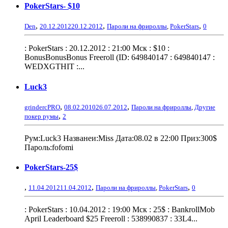
PokerStars- $10
,
,
,
Den
20.12.2012
20.12.2012
Пароли на фрироллы
,
PokerStars
0
: PokerStars : 20.12.2012 : 21:00 Мск : $10 :
BonusBonusBonus Freeroll (ID: 649840147 : 649840147 :
WEDXGTHIT :...
Luck3
,
,
grindercPRO
08.02.2010
26.07.2012
Пароли на фрироллы
,
Другие
,
покер румы
2
Рум:Luck3 Названеи:Miss Дата:08.02 в 22:00 Приз:300$
Пароль:fofomi
PokerStars-25$
,
,
,
11.04.2012
11.04.2012
Пароли на фрироллы
,
PokerStars
0
: PokerStars : 10.04.2012 : 19:00 Мск : 25$ : BankrollMob
April Leaderboard $25 Freeroll : 538990837 : 33L4...