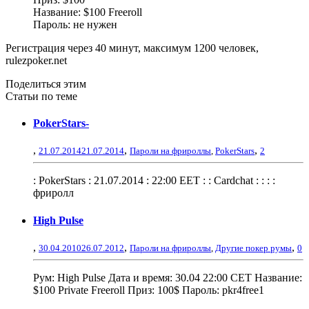
Название: $100 Freeroll
Пароль: не нужен
Регистрация через 40 минут, максимум 1200 человек,
rulezpoker.net
Поделиться этим
Cтатьи по теме
PokerStars-
,
,
,
21.07.2014
21.07.2014
Пароли на фрироллы
,
PokerStars
2
: PokerStars : 21.07.2014 : 22:00 EET : : Cardchat : : : :
фриролл
High Pulse
,
,
,
30.04.2010
26.07.2012
Пароли на фрироллы
,
Другие покер румы
0
Рум: High Pulse Дата и время: 30.04 22:00 CET Название:
$100 Private Freeroll Приз: 100$ Пароль: pkr4free1