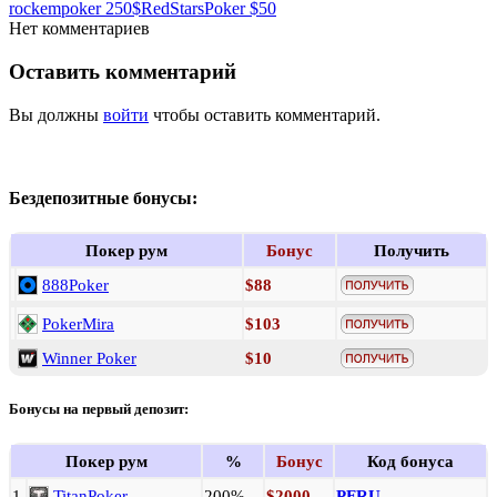
rockempoker 250$
RedStarsPoker $50
Нет комментариев
Оставить комментарий
Вы должны
войти
чтобы оставить комментарий.
Бездепозитные бонусы:
Покер рум
Бонус
Получить
888Poker
$88
PokerMira
$103
Winner Poker
$10
Бонусы на первый депозит:
Покер рум
%
Бонус
Код бонуса
1
TitanPoker
200%
$2000
PFRU