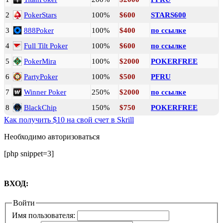
2
PokerStars
100%
$600
STARS600
3
888Poker
100%
$400
по ссылке
4
Full Tilt Poker
100%
$600
по ссылке
5
PokerMira
100%
$2000
POKERFREE
6
PartyPoker
100%
$500
PFRU
7
Winner Poker
250%
$2000
по ссылке
8
BlackChip
150%
$750
POKERFREE
Как получить $10 на свой счет в Skrill
Необходимо авторизоваться
[php snippet=3]
ВХОД:
Войти
Имя пользователя: