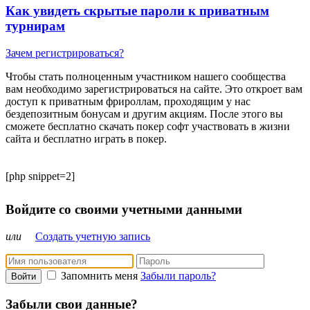
Как увидеть скрытые пароли к приватным
турнирам
Зачем регистрироваться?
Чтобы стать полноценным участником нашего сообщества
вам необходимо зарегистрироваться на сайте. Это откроет вам
доступ к приватным фрироллам, проходящим у нас
бездепозитным бонусам и другим акциям. После этого вы
сможете бесплатно скачать покер софт участвовать в жизни
сайта и бесплатно играть в покер.
[php snippet=2]
Войдите со своими учетными данными
или
Создать учетную запись
Запомнить меня
Забыли пароль?
Войти
Забыли свои данные?