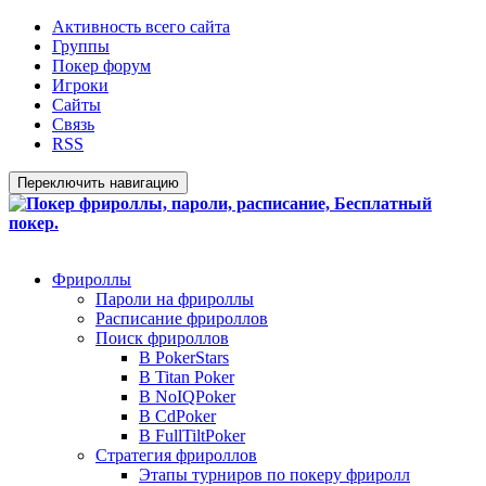
Активность всего сайта
Группы
Покер форум
Игроки
Сайты
Связь
RSS
Переключить навигацию
Фрироллы
Пароли на фрироллы
Расписание фрироллов
Поиск фрироллов
В PokerStars
В Titan Poker
В NoIQPoker
В CdPoker
В FullTiltPoker
Стратегия фрироллов
Этапы турниров по покеру фриролл