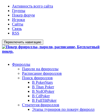
Активность всего сайта
Группы
Покер форум
Игроки
Сайты
Связь
RSS
Переключить навигацию
Фрироллы
Пароли на фрироллы
Расписание фрироллов
Поиск фрироллов
В PokerStars
В Titan Poker
В NoIQPoker
В CdPoker
В FullTiltPoker
Стратегия фрироллов
Этапы турниров по покеру фриролл