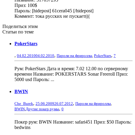
Приз: 100$
Пароль: [hidepost] 61cera045 [/hidepost]
Коммент: тока русских не пускает(((
Поделиться этим
Cтатьи по теме
PokerStars
,
,
,
04.02.2010
04.02.2010
Пароли на фрироллы
,
PokerStars
7
Рум: PokerStars Дата и время: 7.02 12.00 по серверному
времени Название: POKERSTARS Sonar Freeroll Приз:
5000 usd Пароль: ...
BWIN
,
,
Che_Burek
25.06.2009
26.07.2012
Пароли на фрироллы
,
,
BWIN
,
Другие покер румы
0
Покер рум: BWIN Название: safari451 Приз: $50 Пароль:
bedwins