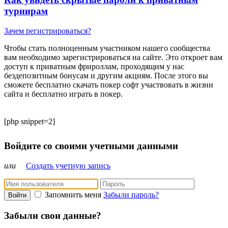
турнирам
Зачем регистрироваться?
Чтобы стать полноценным участником нашего сообщества
вам необходимо зарегистрироваться на сайте. Это откроет вам
доступ к приватным фрироллам, проходящим у нас
бездепозитным бонусам и другим акциям. После этого вы
сможете бесплатно скачать покер софт участвовать в жизни
сайта и бесплатно играть в покер.
[php snippet=2]
Войдите со своими учетными данными
или
Создать учетную запись
Запомнить меня
Забыли пароль?
Войти
Забыли свои данные?