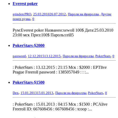
Everest poker
,
,
grindercPRO
25.03.2010
26.07.2012
Пароли на фрироллы
,
Другие
,
покер румы
0
Рум:Everest poker Названеи:xewoll 100$ Дата:25.03.2010
23:00 мск Приз:100$ Пароль:ceill5
PokerStars-$2000
,
,
,
password
12.12.2015
13.12.2015
Пароли на фрироллы
,
PokerStars
0
: PokerStars : 13.12.2015 : 21:15 Мск : $2000 : EPTlive
Prague Freeroll password : 1385057049 : : :...
PokerStars-$1500
,
,
,
Den
15.01.2013
15.01.2013
Пароли на фрироллы
,
PokerStars
0
: PokerStars : 15.01.2013 : 04:15 Мск : $1500 : PCAlive
Freeroll ID: 667608456 : 667608456 : tcoop :...