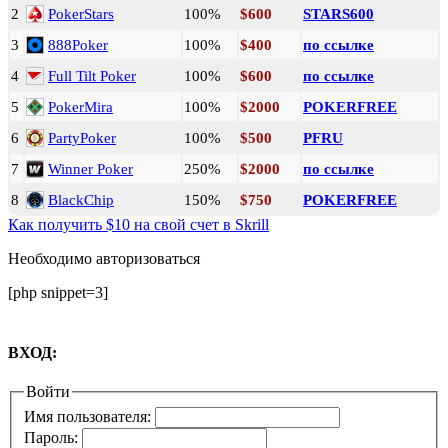
2
PokerStars
100%
$600
STARS600
3
888Poker
100%
$400
по ссылке
4
Full Tilt Poker
100%
$600
по ссылке
5
PokerMira
100%
$2000
POKERFREE
6
PartyPoker
100%
$500
PFRU
7
Winner Poker
250%
$2000
по ссылке
8
BlackChip
150%
$750
POKERFREE
Как получить $10 на свой счет в Skrill
Необходимо авторизоваться
[php snippet=3]
ВХОД:
Войти
Имя пользователя:
Пароль: