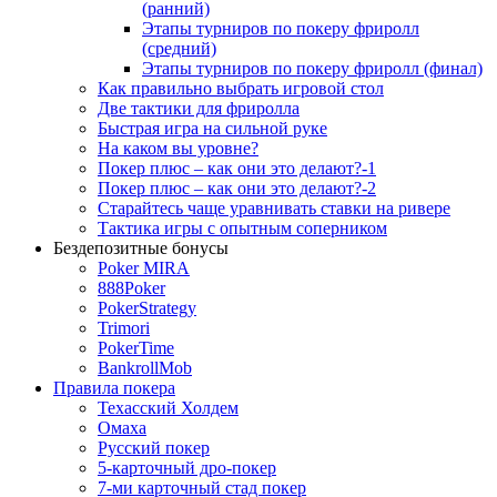
(ранний)
Этапы турниров по покеру фриролл
(средний)
Этапы турниров по покеру фриролл (финал)
Как правильно выбрать игровой стол
Две тактики для фриролла
Быстрая игра на сильной руке
На каком вы уровне?
Покер плюс – как они это делают?-1
Покер плюс – как они это делают?-2
Старайтесь чаще уравнивать ставки на ривере
Тактика игры с опытным соперником
Бездепозитные бонусы
Poker MIRA
888Poker
PokerStrategy
Trimori
PokerTime
BankrollMob
Правила покера
Техасский Холдем
Омаха
Русский покер
5-карточный дро-покер
7-ми карточный стад покер