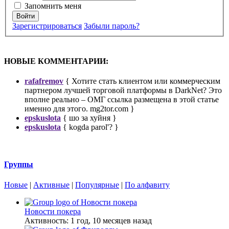
Запомнить меня
Войти
Зарегистрироваться
Забыли пароль?
НОВЫЕ КОММЕНТАРИИ:
rafafremov
{ Хотите стать клиентом или коммерческим
партнером лучшей торговой платформы в DarkNet? Это
вполне реально – ОМГ ссылка размещена в этой статье
именно для этого. mg2tor.com }
epskuslota
{ шо за хуйня }
epskuslota
{ kogda parol'? }
Группы
Новые
|
Активные
|
Популярные
|
По алфавиту
Новости покера
Активность: 1 год, 10 месяцев назад