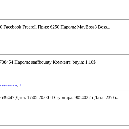
 Facebook Freeroll Приз: €250 Пароль: MayBoss3 Boss...
7738454 Пароль: staffbounty Коммент: buyin: 1,10$
,
,
сателлиты
1
0539447 Дата: 17\05 20:00 ID турнира: 90540225 Дата: 23\05...