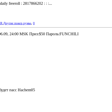
ily freeroll : 2817866202 : : :...
,
ER
,
Другие покер румы
0
06.09, 24:00 MSK Приз:$50 Пароль:FUNCHILI
 будет пасс Hachem05