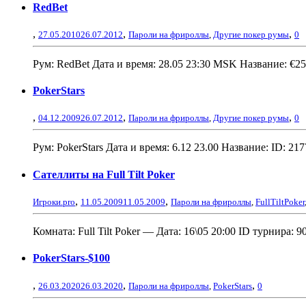
RedBet
,
,
,
27.05.2010
26.07.2012
Пароли на фрироллы
,
Другие покер румы
0
Рум: RedBet Дата и время: 28.05 23:30 MSK Название: €250
PokerStars
,
,
,
04.12.2009
26.07.2012
Пароли на фрироллы
,
Другие покер румы
0
Рум: PokerStars Дата и время: 6.12 23.00 Название: ID: 21
Сателлиты на Full Tilt Poker
,
,
Игроки.pro
11.05.2009
11.05.2009
Пароли на фрироллы
,
FullTiltPoker
Комната: Full Tilt Poker — Дата: 16\05 20:00 ID турнира: 9
PokerStars-$100
,
,
,
26.03.2020
26.03.2020
Пароли на фрироллы
,
PokerStars
0