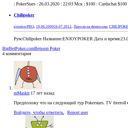
: PokerStars : 26.03.2020 : 22:03 Мск : $100 : Cardschat $100 da
Chilipoker
,
,
grindercPRO
19.06.2009
26.07.2012
Пароли на фрироллы
,
CHILIPOK
Рум:Chilipoker Название:ENJOYPOKER Дата и время:23.
BigBetPoker.com
Betsson Poker
4 комментария
mMaskit
17 лет назад
Предположу что на следующий тур Pokerstars. TV freeroll
Войдите, чтобы ответить.
Report user