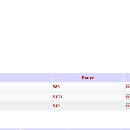
Бонус
$88
$103
$10