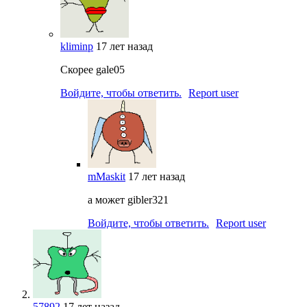
kliminp
17 лет назад
Скорее gale05
Войдите, чтобы ответить.
Report user
mMaskit
17 лет назад
а может gibler321
Войдите, чтобы ответить.
Report user
57892
17 лет назад