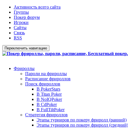
Активность всего сайта
Группы
Покер форум
Игроки
Сайты
Связь
RSS
Переключить навигацию
Фрироллы
Пароли на фрироллы
Расписание фрироллов
Поиск фрироллов
В PokerStars
В Titan Poker
В NoIQPoker
В CdPoker
В FullTiltPoker
Стратегия фрироллов
Этапы турниров по покеру фриролл (ранний)
Этапы турниров по покеру фриролл (средний