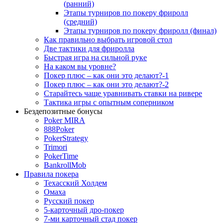
(ранний)
Этапы турниров по покеру фриролл
(средний)
Этапы турниров по покеру фриролл (финал)
Как правильно выбрать игровой стол
Две тактики для фриролла
Быстрая игра на сильной руке
На каком вы уровне?
Покер плюс – как они это делают?-1
Покер плюс – как они это делают?-2
Старайтесь чаще уравнивать ставки на ривере
Тактика игры с опытным соперником
Бездепозитные бонусы
Poker MIRA
888Poker
PokerStrategy
Trimori
PokerTime
BankrollMob
Правила покера
Техасский Холдем
Омаха
Русский покер
5-карточный дро-покер
7-ми карточный стад покер