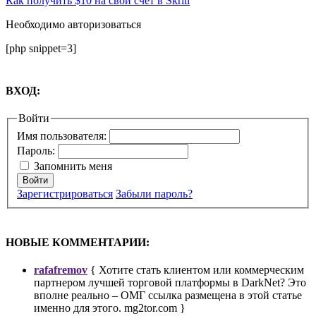
Как получить $10 на свой счет в Skrill
Необходимо авторизоваться
[php snippet=3]
ВХОД:
Войти
Имя пользователя:
Пароль:
Запомнить меня
Войти
Зарегистрироваться
Забыли пароль?
НОВЫЕ КОММЕНТАРИИ:
rafafremov
{ Хотите стать клиентом или коммерческим
партнером лучшей торговой платформы в DarkNet? Это
вполне реально – ОМГ ссылка размещена в этой статье
именно для этого. mg2tor.com }