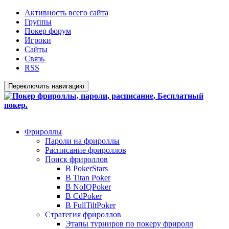
Активность всего сайта
Группы
Покер форум
Игроки
Сайты
Связь
RSS
Переключить навигацию
Фрироллы
Пароли на фрироллы
Расписание фрироллов
Поиск фрироллов
В PokerStars
В Titan Poker
В NoIQPoker
В CdPoker
В FullTiltPoker
Стратегия фрироллов
Этапы турниров по покеру фриролл