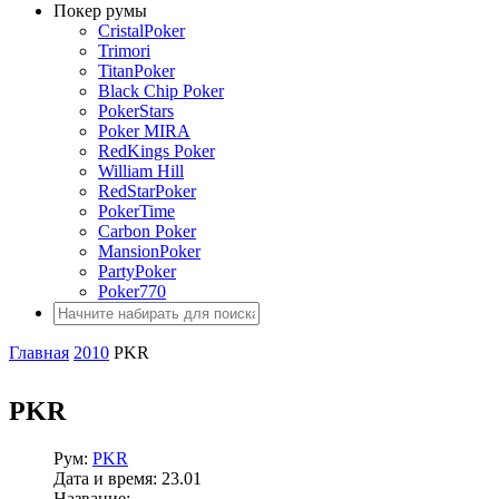
Покер румы
CristalPoker
Trimori
TitanPoker
Black Chip Poker
PokerStars
Poker MIRA
RedKings Poker
William Hill
RedStarPoker
PokerTime
Carbon Poker
MansionPoker
PartyPoker
Poker770
Главная
2010
PKR
PKR
Рум:
PKR
Дата и время: 23.01
Название: