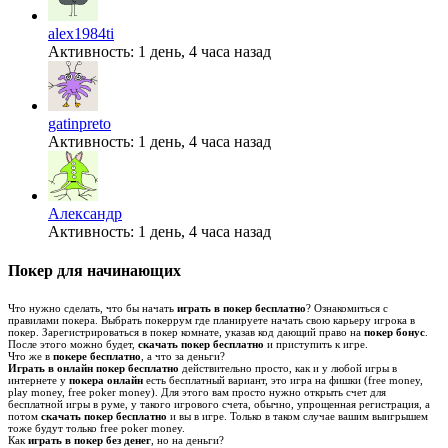
alex1984ti
Активность: 1 день, 4 часа назад
gatinpreto
Активность: 1 день, 4 часа назад
Александр
Активность: 1 день, 4 часа назад
Покер для начинающих
Что нужно сделать, что бы начать
играть в покер бесплатно
? Ознакомиться с
правилами покера. Выбрать покеррум где планируете начать свою карьеру игрока в
покер. Зарегистрироваться в покер комнате, указав код дающий право на
покер бонус
.
После этого можно будет,
скачать покер бесплатно
и приступить к игре.
Что же в
покере бесплатно
, а что за деньги?
Играть в онлайн покер бесплатно
действительно просто, как и у любой игры в
интернете у
покера онлайн
есть бесплатный вариант, это игра на фишки (free money,
play money, free poker money). Для этого вам просто нужно открыть счет для
бесплатной игры в руме, у такого игрового счета, обычно, упрощенная регистрация, а
потом
скачать покер бесплатно
и вы в игре. Только в таком случае вашим выигрышем
тоже будут только free poker money.
Как
играть в покер без денег
, но на деньги?