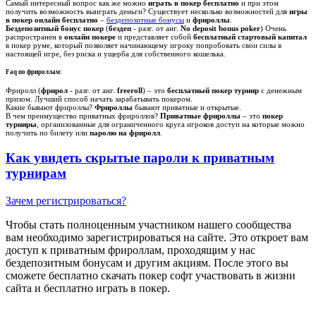
Самый интересный вопрос как же можно
играть в покер бесплатно
и при этом
получить возможность выиграть деньги? Существует несколько возможностей для
игры
в покер онлайн бесплатно
–
бездепозитные бонусы
и
фрироллы
.
Бездепозитный бонус покер
(
бездеп
- разг. от анг.
No deposit bonus poker
) Очень
распространен в
онлайн покере
и представляет собой
бесплатный стартовый капитал
в покер руме, который позволяет начинающему игроку попробовать свои силы в
настоящей игре, без риска и ущерба для собственного кошелька.
Faq по фрироллам:
Фриролл (
фрирол
- разг. от анг.
freeroll
) – это
бесплатный покер турнир
с денежным
призом. Лучший способ начать зарабатывать покером.
Какие бывают фрироллы?
Фрироллы
бывают приватные и открытые.
В чем преимущество приватных фрироллов?
Приватные фрироллы
– это
покер
турниры
, организованные для ограниченного круга игроков доступ на которые можно
получить по билету или
паролю на фриролл
.
Как увидеть скрытые пароли к приватным
турнирам
Зачем регистрироваться?
Чтобы стать полноценным участником нашего сообщества
вам необходимо зарегистрироваться на сайте. Это откроет вам
доступ к приватным фрироллам, проходящим у нас
бездепозитным бонусам и другим акциям. После этого вы
сможете бесплатно скачать покер софт участвовать в жизни
сайта и бесплатно играть в покер.