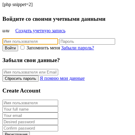
[php snippet=2]
Войдите со своими учетными данными
или
Создать учетную запись
Запомнить меня
Забыли пароль?
Войти
Забыли свои данные?
Я помню мои данные
Сбросить пароль
Create Account
Регистрация