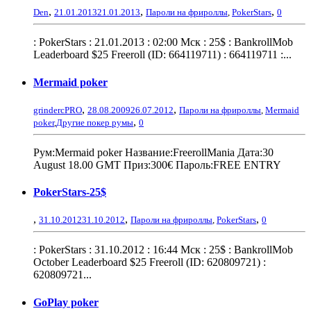
,
,
,
Den
21.01.2013
21.01.2013
Пароли на фрироллы
,
PokerStars
0
: PokerStars : 21.01.2013 : 02:00 Мск : 25$ : BankrollMob
Leaderboard $25 Freeroll (ID: 664119711) : 664119711 :...
Mermaid poker
,
,
grindercPRO
28.08.2009
26.07.2012
Пароли на фрироллы
,
Mermaid
,
poker
,
Другие покер румы
0
Рум:Mermaid poker Название:FreerollMania Дата:30
August 18.00 GMT Приз:300€ Пароль:FREE ENTRY
PokerStars-25$
,
,
,
31.10.2012
31.10.2012
Пароли на фрироллы
,
PokerStars
0
: PokerStars : 31.10.2012 : 16:44 Мск : 25$ : BankrollMob
October Leaderboard $25 Freeroll (ID: 620809721) :
620809721...
GoPlay poker