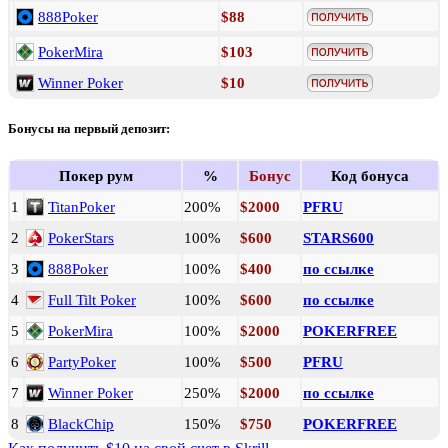
888Poker
$88
PokerMira
$103
Winner Poker
$10
Бонусы на первый депозит:
Покер рум
%
Бонус
Код бонуса
1
TitanPoker
200%
$2000
PFRU
2
PokerStars
100%
$600
STARS600
3
888Poker
100%
$400
по ссылке
4
Full Tilt Poker
100%
$600
по ссылке
5
PokerMira
100%
$2000
POKERFREE
6
PartyPoker
100%
$500
PFRU
7
Winner Poker
250%
$2000
по ссылке
8
BlackChip
150%
$750
POKERFREE