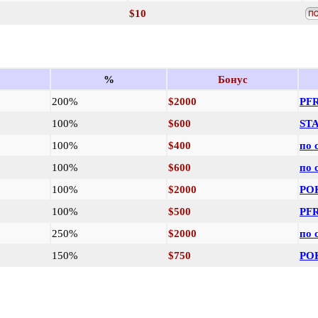
$10
%
Бонус
200%
$2000
PF
100%
$600
ST
100%
$400
по 
100%
$600
по 
100%
$2000
PO
100%
$500
PF
250%
$2000
по 
150%
$750
PO