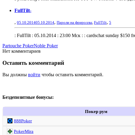
FullTilt-
,
,
,
05.10.2014
05.10.2014
Пароли на фрироллы
,
FullTilt
5
: FullTilt : 05.10.2014 : 23:00 Мск : : cardschat sunday $150 fre
Partouche Poker
Noble Poker
Нет комментариев
Оставить комментарий
Вы должны
войти
чтобы оставить комментарий.
Бездепозитные бонусы:
Покер рум
888Poker
PokerMira