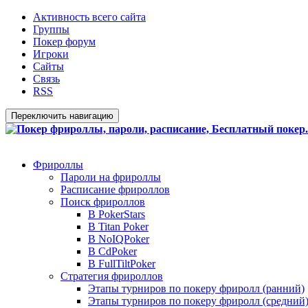
Активность всего сайта
Группы
Покер форум
Игроки
Сайты
Связь
RSS
Переключить навигацию
Фрироллы
Пароли на фрироллы
Расписание фрироллов
Поиск фрироллов
В PokerStars
В Titan Poker
В NoIQPoker
В CdPoker
В FullTiltPoker
Стратегия фрироллов
Этапы турниров по покеру фриролл (ранний)
Этапы турниров по покеру фриролл (средний