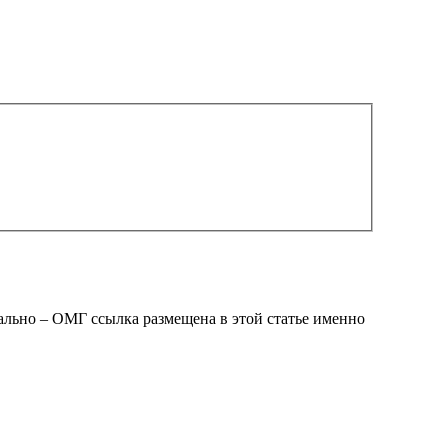
ально – ОМГ ссылка размещена в этой статье именно