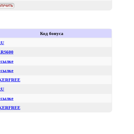
Код бонуса
RU
ARS600
ссылке
ссылке
KERFREE
RU
ссылке
KERFREE