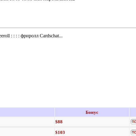
eroll : : : : фриролл Cardschat...
Бонус
$88
$103