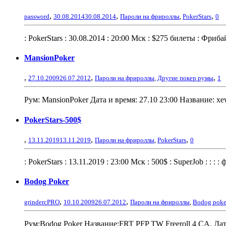
,
,
,
password
30.08.2014
30.08.2014
Пароли на фрироллы
,
PokerStars
0
: PokerStars : 30.08.2014 : 20:00 Мск : $275 билеты : Фриб
MansionPoker
,
,
,
27.10.2009
26.07.2012
Пароли на фрироллы
,
Другие покер румы
1
Рум: MansionPoker Дата и время: 27.10 23:00 Название: xe
PokerStars-500$
,
,
,
13.11.2019
13.11.2019
Пароли на фрироллы
,
PokerStars
0
: PokerStars : 13.11.2019 : 23:00 Мск : 500$ : SuperJob : : 
Bodog Poker
,
,
grindercPRO
10.10.2009
26.07.2012
Пароли на фрироллы
,
Bodog poke
Рум:Bodog Poker Название:FRT PFP TW Freeroll 4 CA. Дата