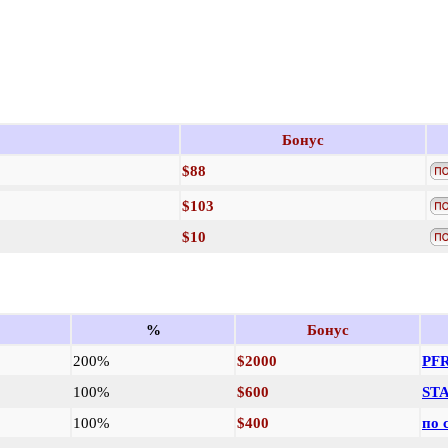
Бонус
$88
$103
$10
%
Бонус
200%
$2000
PF
100%
$600
ST
100%
$400
по 