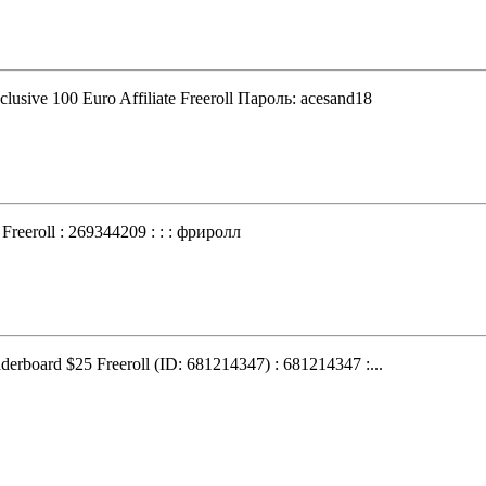
usive 100 Euro Affiliate Freeroll Пароль: acesand18
Freeroll : 269344209 : : : фриролл
derboard $25 Freeroll (ID: 681214347) : 681214347 :...