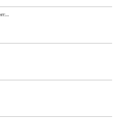
т:...