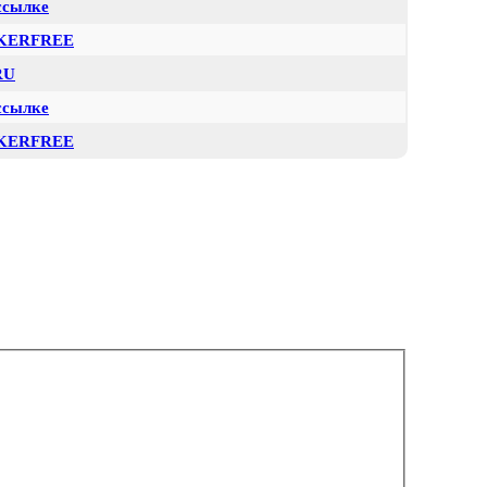
ссылке
KERFREE
RU
ссылке
KERFREE