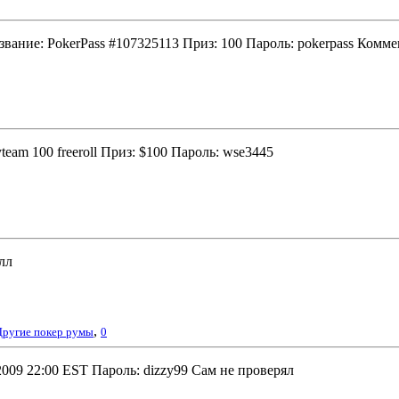
звание: PokerPass #107325113 Приз: 100 Пароль: pokerpass Коммен
team 100 freeroll Приз: $100 Пароль: wse3445
олл
,
Другие покер румы
0
6.2009 22:00 EST Пароль: dizzy99 Сам не проверял