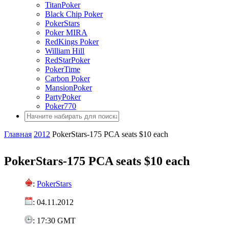
TitanPoker
Black Chip Poker
PokerStars
Poker MIRA
RedKings Poker
William Hill
RedStarPoker
PokerTime
Carbon Poker
MansionPoker
PartyPoker
Poker770
Главная
2012
PokerStars-175 PCA seats $10 each
PokerStars-175 PCA seats $10 each
:
PokerStars
: 04.11.2012
: 17:30 GMT