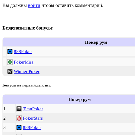
Вы должны
войти
чтобы оставить комментарий.
Бездепозитные бонусы:
Покер рум
888Poker
PokerMira
Winner Poker
Бонусы на первый депозит:
Покер рум
1
TitanPoker
2
PokerStars
3
888Poker