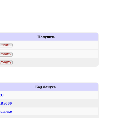
Получить
Код бонуса
RU
ARS600
ссылке