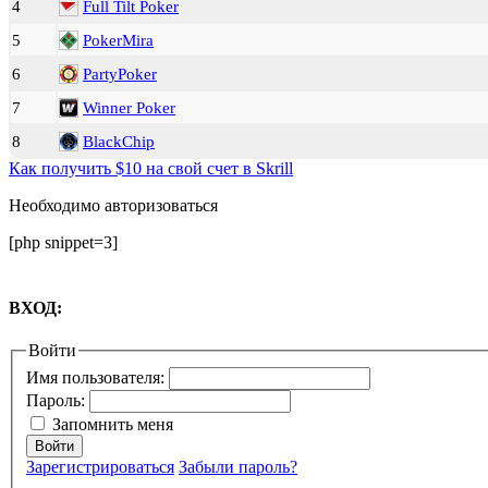
4
Full Tilt Poker
5
PokerMira
6
PartyPoker
7
Winner Poker
8
BlackChip
Как получить $10 на свой счет в Skrill
Необходимо авторизоваться
[php snippet=3]
ВХОД:
Войти
Имя пользователя:
Пароль:
Запомнить меня
Войти
Зарегистрироваться
Забыли пароль?