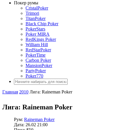
Покер румы
CristalPoker
Trimori
TitanPoker
Black Chip Poker
PokerStars
Poker MIRA
RedKings Poker
William Hill
RedStarPoker
PokerTime
Carbon Poker
MansionPoker
PartyPoker
Poker770
Главная
2010
Лига: Raineman Poker
Лига: Raineman Poker
Рум:
Raineman Poker
Дата: 26.02 21:00
Приз: $50