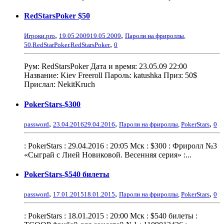
RedStarsPoker $50
,
,
Игроки.pro
19.05.2009
19.05.2009
Пароли на фрироллы
,
,
50
,
RedStarPoker
,
RedStarsPoker
0
Рум: RedStarsPoker Дата и время: 23.05.09 22:00
Название: Kiev Freeroll Пароль: katushka Приз: 50$
Прислал: NekitKruch
PokerStars-$300
,
,
,
password
23.04.2016
29.04.2016
Пароли на фрироллы
,
PokerStars
0
: PokerStars : 29.04.2016 : 20:05 Мск : $300 : Фриролл №3
«Сыграй с Лией Новиковой. Весенняя серия» :...
PokerStars-$540 билеты
,
,
,
password
17.01.2015
18.01.2015
Пароли на фрироллы
,
PokerStars
0
: PokerStars : 18.01.2015 : 20:00 Мск : $540 билеты :