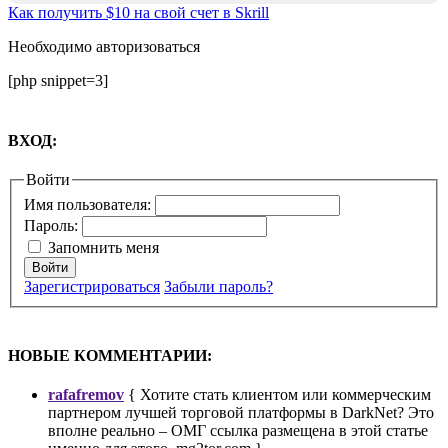
Как получить $10 на свой счет в Skrill
Необходимо авторизоваться
[php snippet=3]
ВХОД:
Войти
Имя пользователя:
Пароль:
Запомнить меня
Войти
Зарегистрироваться
Забыли пароль?
НОВЫЕ КОММЕНТАРИИ:
rafafremov
{ Хотите стать клиентом или коммерческим
партнером лучшей торговой платформы в DarkNet? Это
вполне реально – ОМГ ссылка размещена в этой статье