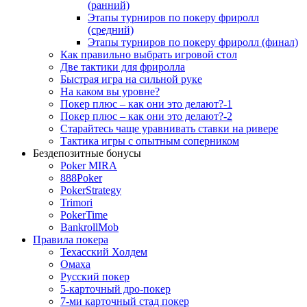
(ранний)
Этапы турниров по покеру фриролл
(средний)
Этапы турниров по покеру фриролл (финал)
Как правильно выбрать игровой стол
Две тактики для фриролла
Быстрая игра на сильной руке
На каком вы уровне?
Покер плюс – как они это делают?-1
Покер плюс – как они это делают?-2
Старайтесь чаще уравнивать ставки на ривере
Тактика игры с опытным соперником
Бездепозитные бонусы
Poker MIRA
888Poker
PokerStrategy
Trimori
PokerTime
BankrollMob
Правила покера
Техасский Холдем
Омаха
Русский покер
5-карточный дро-покер
7-ми карточный стад покер