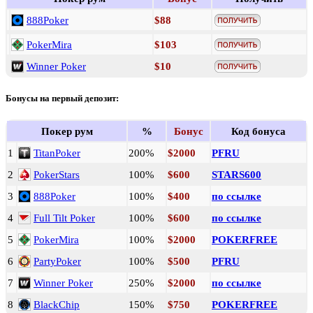
888Poker
$88
PokerMira
$103
Winner Poker
$10
Бонусы на первый депозит:
Покер рум
%
Бонус
Код бонуса
1
TitanPoker
200%
$2000
PFRU
2
PokerStars
100%
$600
STARS600
3
888Poker
100%
$400
по ссылке
4
Full Tilt Poker
100%
$600
по ссылке
5
PokerMira
100%
$2000
POKERFREE
6
PartyPoker
100%
$500
PFRU
7
Winner Poker
250%
$2000
по ссылке
8
BlackChip
150%
$750
POKERFREE