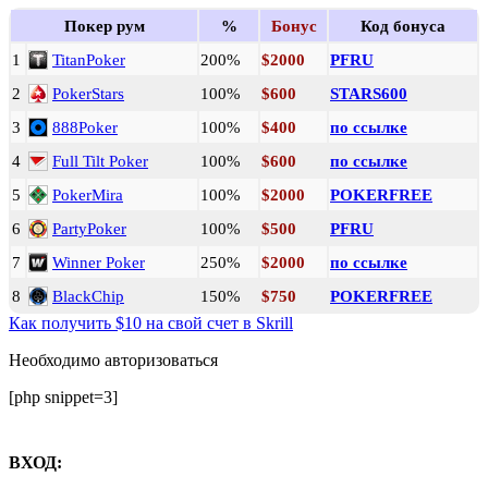
Покер рум
%
Бонус
Код бонуса
1
TitanPoker
200%
$2000
PFRU
2
PokerStars
100%
$600
STARS600
3
888Poker
100%
$400
по ссылке
4
Full Tilt Poker
100%
$600
по ссылке
5
PokerMira
100%
$2000
POKERFREE
6
PartyPoker
100%
$500
PFRU
7
Winner Poker
250%
$2000
по ссылке
8
BlackChip
150%
$750
POKERFREE
Как получить $10 на свой счет в Skrill
Необходимо авторизоваться
[php snippet=3]
ВХОД: