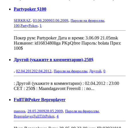
Partypoker $100
,
,
SERKRAZ
03.06.2009
03.06.2009
Пароли на фрироллы
,
,
100
,
PartyPoker
1
Покер рум: Partypoker Дата и время: 3.06.09 21.05msk
Название: id1683480liga PKpQfree Пароль: bolata Приз:
100$
Другой (укажите в комментарии)-250$
,
,
,
02.04.2012
02.04.2012
Пароли на фрироллы
,
Другой
0
: Другой (укажите в комментарии) : 02.04.2012 : 23:00
CET : 250$ : Maandagavont Freeroll : : no...
FullTiltPoker Beproplayer
,
,
manora
28.05.2009
28.05.2009
Пароли на фрироллы
,
,
Beproplayer
,
FullTiltPoker
4