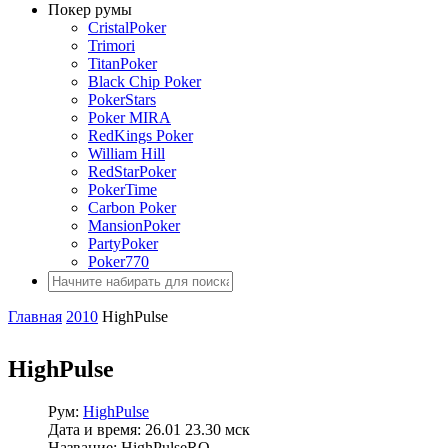
Покер румы
CristalPoker
Trimori
TitanPoker
Black Chip Poker
PokerStars
Poker MIRA
RedKings Poker
William Hill
RedStarPoker
PokerTime
Carbon Poker
MansionPoker
PartyPoker
Poker770
Главная
2010
HighPulse
HighPulse
Рум:
HighPulse
Дата и время: 26.01 23.30 мск
Название: HighPulseRO