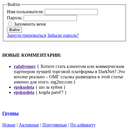
Войти
Имя пользователя:
Пароль:
Запомнить меня
Войти
Зарегистрироваться
Забыли пароль?
НОВЫЕ КОММЕНТАРИИ:
rafafremov
{ Хотите стать клиентом или коммерческим
партнером лучшей торговой платформы в DarkNet? Это
вполне реально – ОМГ ссылка размещена в этой статье
именно для этого. mg2tor.com }
epskuslota
{ шо за хуйня }
epskuslota
{ kogda parol'? }
Группы
Новые
|
Активные
|
Популярные
|
По алфавиту