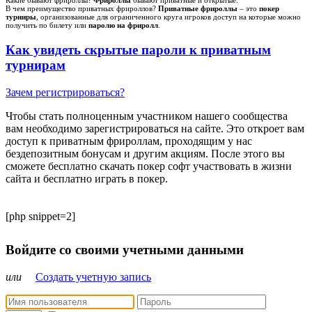
Какие бывают фрироллы?
Фрироллы
бывают приватные и открытые.
В чем преимущество приватных фрироллов?
Приватные фрироллы
– это
покер
турниры
, организованные для ограниченного круга игроков доступ на которые можно
получить по билету или
паролю на фриролл
.
Как увидеть скрытые пароли к приватным
турнирам
Зачем регистрироваться?
Чтобы стать полноценным участником нашего сообщества
вам необходимо зарегистрироваться на сайте. Это откроет вам
доступ к приватным фрироллам, проходящим у нас
бездепозитным бонусам и другим акциям. После этого вы
сможете бесплатно скачать покер софт участвовать в жизни
сайта и бесплатно играть в покер.
[php snippet=2]
Войдите со своими учетными данными
или
Создать учетную запись