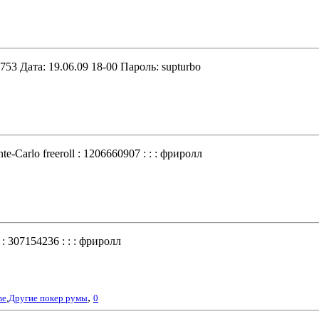
7753 Дата: 19.06.09 18-00 Пароль: supturbo
e-Carlo freeroll : 1206660907 : : : фриролл
l : 307154236 : : : фриролл
,
me
,
Другие покер румы
0